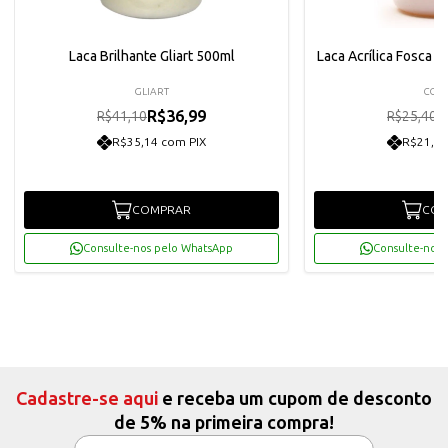
Laca Brilhante Gliart 500ml
Laca Acrílica Fosca 1
GLIART
CORF
R$36,99
R
R$41,10
R$25,40
R$35,14 com PIX
R$21,72
COMPRAR
COM
Consulte-nos pelo WhatsApp
Consulte-nos 
Cadastre-se aqui
e receba um cupom de desconto
de 5% na primeira compra!