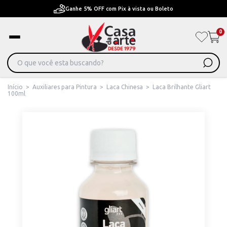
Ganhe 5% OFF com Pix à vista ou Boleto
0
Início
>
Auxiliares para Pintura
>
Laca Chinesa
>
Laca Brilhante Gliart
100ml