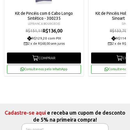
Kit de Pincéis com 6 Cabo Longo
Kit de Pincéis Hobb
Sintético - 300235
Sinoart -
LEFRANC & BOURGEOIS
SINO
R$136,00
R
R$151,11
R$133,78
R$129,20 com PIX
R$114,3
2
x
de
R$68,00
sem juros
2
x
de
R$60
COMPRAR
COM
Consulte-nos pelo WhatsApp
Consulte-nos 
Cadastre-se aqui
e receba um cupom de desconto
de 5% na primeira compra!