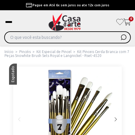
Pague em Até 6x sem juros ou ate 12x com juros
0
Início
>
Pincéis
>
Kit Especial de Pincel
>
Kit Pinceis Cerda Branca com 7
Peças Snowhite Brush Sets Royal e Langnickel - Rset-4520
Esgotado