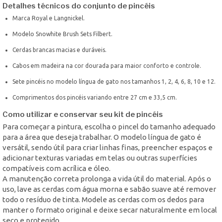
Detalhes técnicos do conjunto de pincéis
Marca Royal e Langnickel.
Modelo Snowhite Brush Sets Filbert.
Cerdas brancas macias e duráveis.
Cabos em madeira na cor dourada para maior conforto e controle.
Sete pincéis no modelo língua de gato nos tamanhos 1, 2, 4, 6, 8, 10 e 12.
Comprimentos dos pincéis variando entre 27 cm e 33,5 cm.
Como utilizar e conservar seu kit de pincéis
Para começar a pintura, escolha o pincel do tamanho adequado
para a área que deseja trabalhar. O modelo língua de gato é
versátil, sendo útil para criar linhas finas, preencher espaços e
adicionar texturas variadas em telas ou outras superfícies
compatíveis com acrílica e óleo.
A manutenção correta prolonga a vida útil do material. Após o
uso, lave as cerdas com água morna e sabão suave até remover
todo o resíduo de tinta. Modele as cerdas com os dedos para
manter o formato original e deixe secar naturalmente em local
seco e protegido.