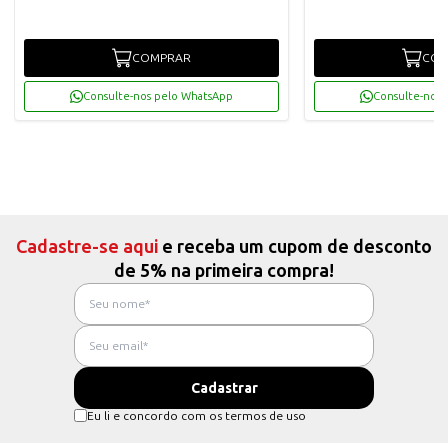
COMPRAR
COM
Consulte-nos pelo WhatsApp
Consulte-nos 
Cadastre-se aqui
e receba um cupom de desconto
de 5% na primeira compra!
Eu li e concordo com os termos de uso