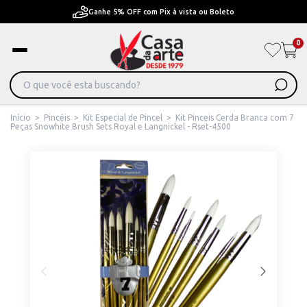
to
Pague em Até 6x sem juros ou ate 12x com juros
0
Início
>
Pincéis
>
Kit Especial de Pincel
>
Kit Pinceis Cerda Branca com 7
Peças Snowhite Brush Sets Royal e Langnickel - Rset-4500