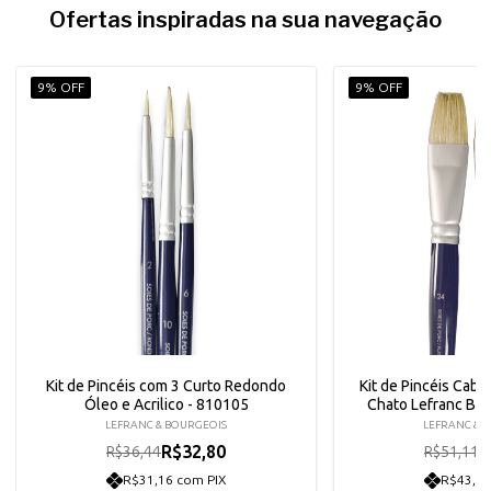
Ofertas inspiradas na sua navegação
9% OFF
9% OFF
Kit de Pincéis com 3 Curto Redondo
Kit de Pincéis Cabo
Óleo e Acrilico - 810105
Chato Lefranc Bo
LEFRANC & BOURGEOIS
LEFRANC & 
R$32,80
R
R$36,44
R$51,11
R$31,16 com PIX
R$43,70