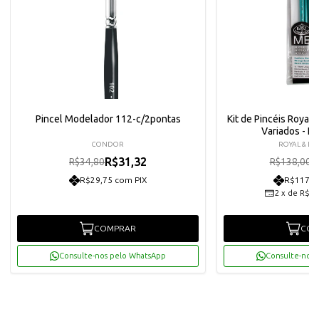
Pincel Modelador 112-c/2pontas
Kit de Pincéis Royal
Variados - 
CONDOR
ROYAL & LA
R$31,32
R
R$34,80
R$138,00
R$29,75 com PIX
R$117,9
2
x
de
R$62
COMPRAR
COM
Consulte-nos pelo WhatsApp
Consulte-nos 