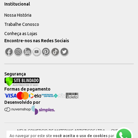
Institucional
Nossa História
Trabalhe Conosco
Conheça as Lojas
Encontre-nos nas Redes Sociais
Segurança
Formas de pagamento
Desenvolvido por
NEVA COMERCIO DE MATERIAIS ARTISTICOS LTDA — CNPJ:
Ao navegar por este site
você aceita o uso de cookies
para
51604544000101 © 2026. Todos os direitos reservados.