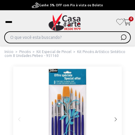
Ganhe 5% OFF com Pix à vista ou Boleto
0
Início
>
Pincéis
>
Kit Especial de Pincel
>
Kit Pincéis Artístico Sintético
com 8 Unidades Pebeo - 951160