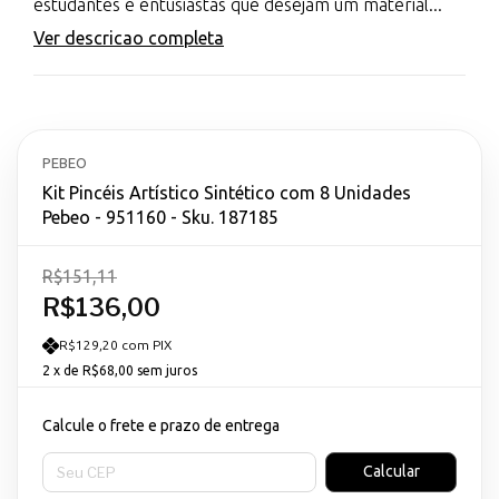
estudantes e entusiastas que desejam um material...
Ver descricao completa
PEBEO
Kit Pincéis Artístico Sintético com 8 Unidades
Pebeo - 951160 - Sku. 187185
R$151,11
R$136,00
R$129,20 com PIX
2
x de
R$68,00
sem juros
Calcule o frete e prazo de entrega
Entregas para o CEP:
Calcular