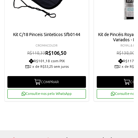
Kit C/18 Pinceis Sinteticos Sfb0144
Kit de Pincéis Royal
Variados - 
CROMACOLOR
ROYAL & LA
R$106,50
R
R$118,33
R$138,00
R$101,18 com PIX
R$117,9
2
x
de
R$53,25
sem juros
2
x
de
R$62
COMPRAR
COM
Consulte-nos pelo WhatsApp
Consulte-nos 