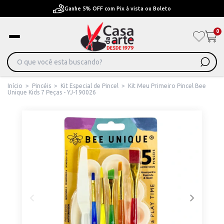
Ganhe 5% OFF com Pix à vista ou Boleto
0
Início
>
Pincéis
>
Kit Especial de Pincel
>
Kit Meu Primeiro Pincel Bee
Unique Kids 7 Peças - YJ-190026