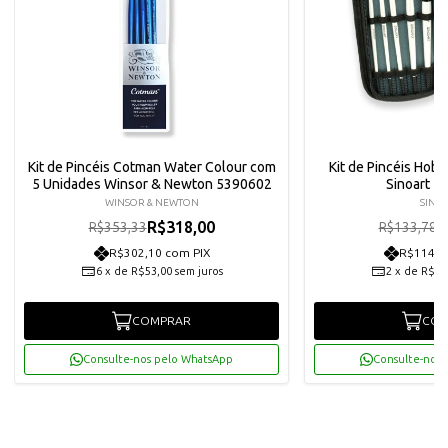
Kit de Pincéis Cotman Water Colour com
Kit de Pincéis Hobb
5 Unidades Winsor & Newton 5390602
Sinoart -
WINSOR & NEWTON
SINO
R$318,00
R
R$353,33
R$133,78
R$302,10 com PIX
R$114,3
6
x
de
R$53,00
sem juros
2
x
de
R$60
COMPRAR
COM
Consulte-nos pelo WhatsApp
Consulte-nos 