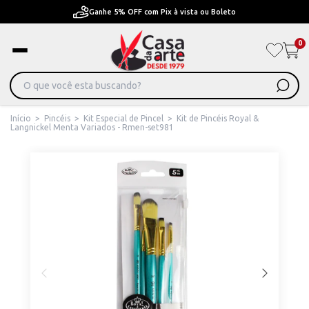
Ganhe 5% OFF com Pix à vista ou Boleto
0
Início
>
Pincéis
>
Kit Especial de Pincel
>
Kit de Pincéis Royal &
Langnickel Menta Variados - Rmen-set981