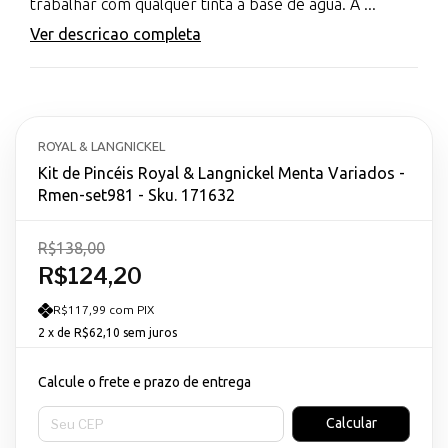
trabalhar com qualquer tinta à base de água. A ...
Ver descricao completa
ROYAL & LANGNICKEL
Kit de Pincéis Royal & Langnickel Menta Variados -
Rmen-set981 - Sku. 171632
R$138,00
R$124,20
R$117,99 com PIX
2
x de
R$62,10
sem juros
Calcule o frete e prazo de entrega
Entregas para o CEP:
Calcular