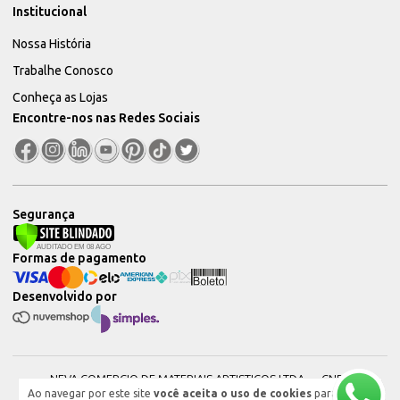
Institucional
Nossa História
Trabalhe Conosco
Conheça as Lojas
Encontre-nos nas Redes Sociais
Segurança
Formas de pagamento
Desenvolvido por
NEVA COMERCIO DE MATERIAIS ARTISTICOS LTDA — CNPJ:
Ao navegar por este site
você aceita o uso de cookies
para
51604544000101 © 2026. Todos os direitos reservados.