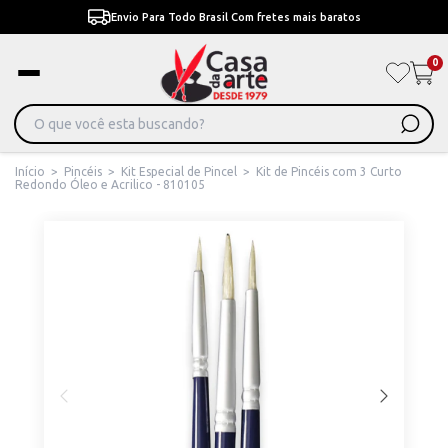
Envio Para Todo Brasil Com fretes mais baratos
0
Início
>
Pincéis
>
Kit Especial de Pincel
>
Kit de Pincéis com 3 Curto
Redondo Óleo e Acrilico - 810105