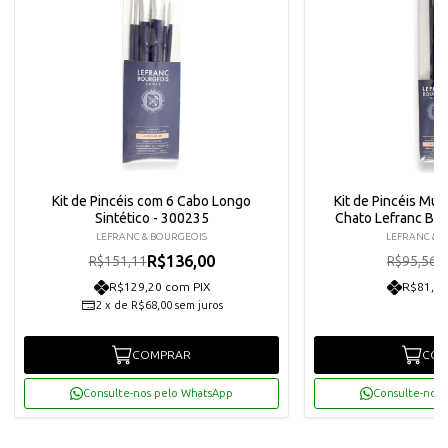
Kit de Pincéis com 6 Cabo Longo
Kit de Pincéis Mul
Sintético - 300235
Chato Lefranc Bo
LEFRANC & BOURGEOIS
LEFRANC & 
R$136,00
R
R$151,11
R$95,56
R$129,20 com PIX
R$81,70
2
x
de
R$68,00
sem juros
COMPRAR
COM
Consulte-nos pelo WhatsApp
Consulte-nos 