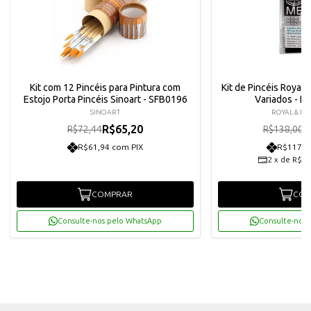
Kit com 12 Pincéis para Pintura com
Kit de Pincéis Royal
Estojo Porta Pincéis Sinoart - SFB0196
Variados - 
SINOART
ROYAL & LA
R$65,20
R
R$72,44
R$138,00
R$61,94 com PIX
R$117,9
2
x
de
R$62
COMPRAR
COM
Consulte-nos pelo WhatsApp
Consulte-nos 