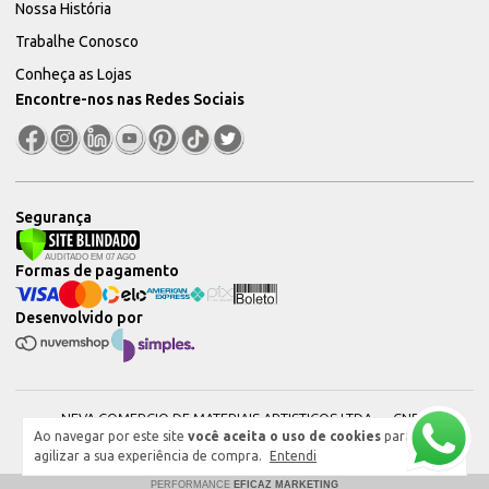
Nossa História
Trabalhe Conosco
Conheça as Lojas
Encontre-nos nas Redes Sociais
Segurança
Formas de pagamento
Desenvolvido por
NEVA COMERCIO DE MATERIAIS ARTISTICOS LTDA — CNPJ:
Ao navegar por este site
você aceita o uso de cookies
para
51604544000101 © 2026. Todos os direitos reservados.
agilizar a sua experiência de compra.
Entendi