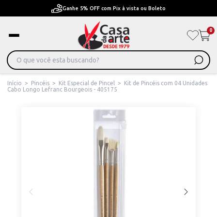
Pague em Até 6x sem juros ou ate 12x com juros
0
Início
>
Pincéis
>
Kit Especial de Pincel
>
Kit de Pincéis com 04 Unidades
Cabo Longo Lefranc Bourgeois - 405175