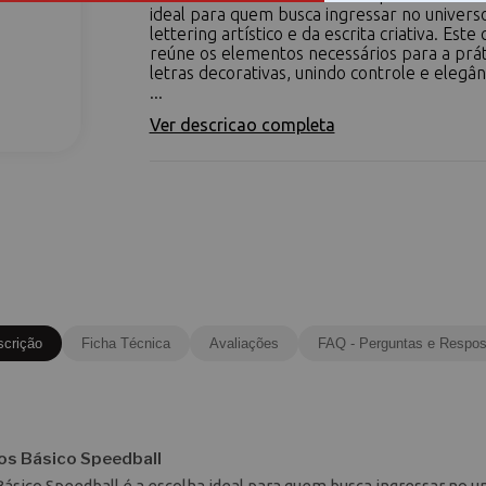
ideal para quem busca ingressar no univers
lettering artístico e da escrita criativa. Este
reúne os elementos necessários para a prát
letras decorativas, unindo controle e elegâ
...
Ver descricao completa
scrição
Ficha Técnica
Avaliações
FAQ - Perguntas e Respos
ios Básico Speedball
ásico Speedball é a escolha ideal para quem busca ingressar no u