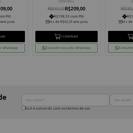
L
SPEEDBALL
09,00
R$209,00
R$232,22
R$232
om PIX
R$198,55 com PIX
R$1
sem juros
4
x
de
R$52,25
sem juros
4
x
d
RAR
COMPRAR
lo WhatsApp
Consulte-nos pelo WhatsApp
Consulte
de
Eu li e concordo com os termos de uso