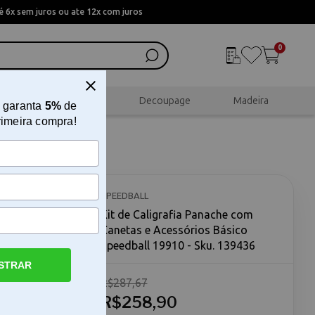
 6x sem juros ou ate 12x com juros
0
al
Scrapbook
Decoupage
Madeira
 garanta
5%
de
rimeira compra!
netas e
10
SPEEDBALL
Kit de Caligrafia Panache com
Canetas e Acessórios Básico
Speedball 19910 - Sku. 139436
STRAR
R$287,67
essórios
he com
R$258,90
escolha