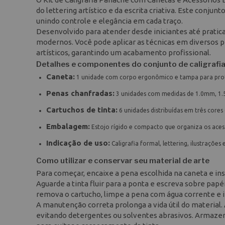
do lettering artístico e da escrita criativa. Este conju
unindo controle e elegância em cada traço.
Desenvolvido para atender desde iniciantes até pratica
modernos. Você pode aplicar as técnicas em diversos pr
artísticos, garantindo um acabamento profissional.
Detalhes e componentes do conjunto de caligrafi
Caneta:
1 unidade com corpo ergonômico e tampa para pro
Penas chanfradas:
3 unidades com medidas de 1.0mm, 1.
Cartuchos de tinta:
6 unidades distribuídas em três cores (
Embalagem:
Estojo rígido e compacto que organiza os acessó
Indicação de uso:
Caligrafia formal, lettering, ilustrações
Como utilizar e conservar seu material de arte
Para começar, encaixe a pena escolhida na caneta e ins
Aguarde a tinta fluir para a ponta e escreva sobre papéi
remova o cartucho, limpe a pena com água corrente e in
A manutenção correta prolonga a vida útil do material.
evitando detergentes ou solventes abrasivos. Armazen