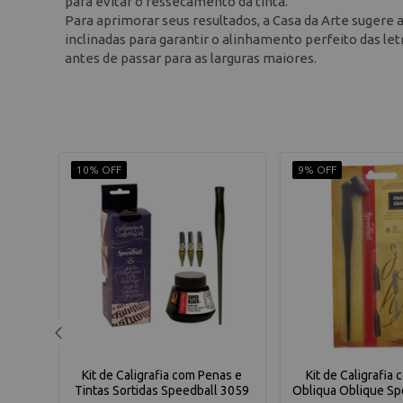
para evitar o ressecamento da tinta.
Para aprimorar seus resultados, a Casa da Arte sugere a 
inclinadas para garantir o alinhamento perfeito das l
antes de passar para as larguras maiores.
10% OFF
9% OFF
neta
Kit de Caligrafia com Penas e
Kit de Caligrafia
des
Tintas Sortidas Speedball 3059
Obliqua Oblique Sp