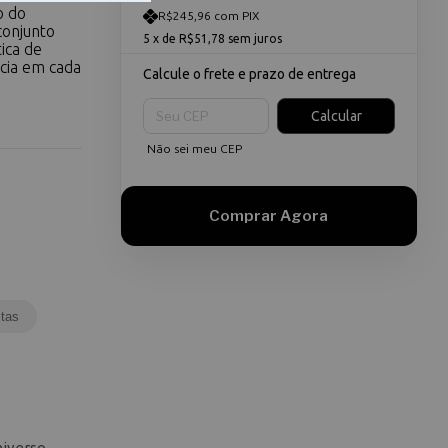
o do
R$245,96 com PIX
 conjunto
5
x de
R$51,78
sem juros
ica de
ncia em cada
Calcule o frete e prazo de entrega
Entregas para o CEP:
Calcular
Não sei meu CEP
tas
niverso