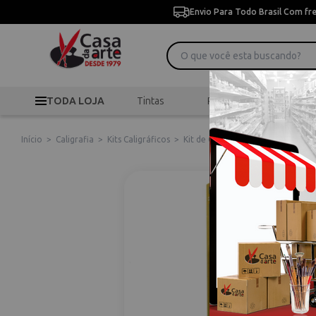
Envio Para Todo Brasil Com fr
TODA LOJA
Tintas
Pincéis
Desen
Início
>
Caligrafia
>
Kits Caligráficos
>
Kit de Caligrafia Panache com Ca