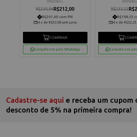
SPEEDBALL
SPEEDBAL
R$212,00
R$2
R$235,56
R$232,22
R$201,40 com PIX
R$198,55 c
4
x
de
R$53,00
sem juros
4
x
de
R$52,25
os
COMPRAR
COMP
App
Consulte-nos pelo WhatsApp
Consulte-nos pe
Cadastre-se aqui
e receba um cupom 
desconto de 5% na primeira compra!