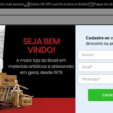
etes mais baratos
Ganhe 5% OFF com Pix à vista ou Boleto
Pague em Até
ho
Cavaletes
Pintura Artística
Pintura Artesan
Cadastre-se
e
desconto na p
netas e Acessórios Básico Speedball 19910
Kit de Caligrafia Panache com Ca
Acessórios Básico Speedball 199
Sku. 139436
Detalhes do Produto
CADA
Kit de Caligrafia Panache com Canetas e Ac
Básico Speedball O Kit de Caligrafia Panac
Canetas e Acessórios Básico Speedball é a 