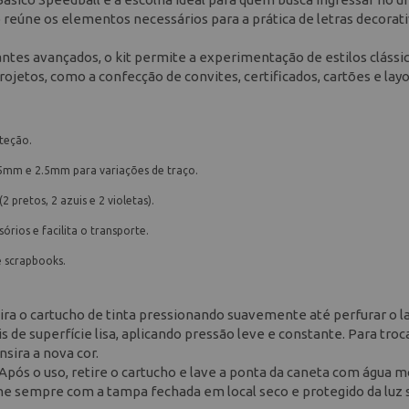
nto reúne os elementos necessários para a prática de letras decorati
ntes avançados, o kit permite a experimentação de estilos clássi
ojetos, como a confecção de convites, certificados, cartões e lay
a
teção.
5mm e 2.5mm para variações de traço.
2 pretos, 2 azuis e 2 violetas).
rios e facilita o transporte.
 e scrapbooks.
ira o cartucho de tinta pressionando suavemente até perfurar o la
s de superfície lisa, aplicando pressão leve e constante. Para troca
sira a nova cor.
 Após o uso, retire o cartucho e lave a ponta da caneta com água m
e sempre com a tampa fechada em local seco e protegido da luz 