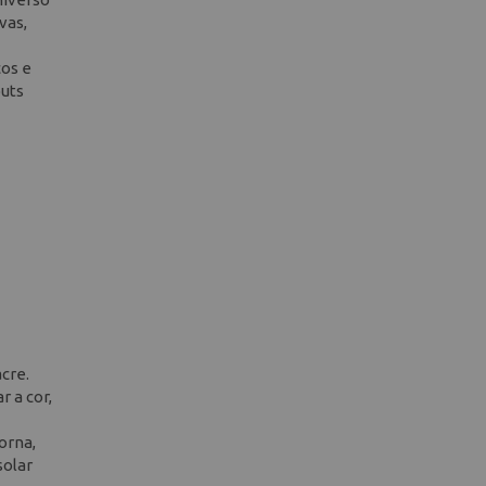
vas,
cos e
outs
cre.
r a cor,
orna,
solar