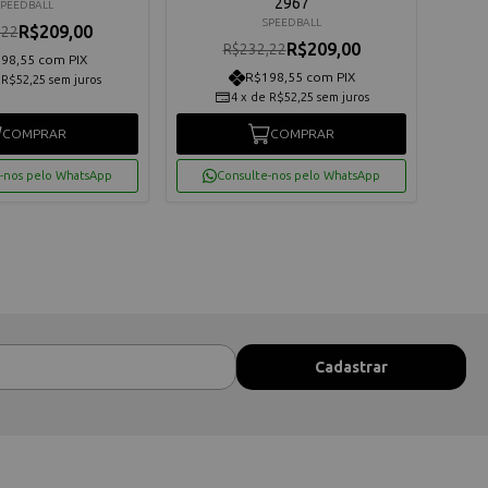
2967
SPEEDBALL
SPEEDBALL
R$209,00
,22
R$209,00
R$232,22
98,55 com PIX
R$198,55 com PIX
e
R$52,25
sem juros
4
x
de
R$52,25
sem juros
COMPRAR
COMPRAR
-nos pelo WhatsApp
Consulte-nos pelo WhatsApp