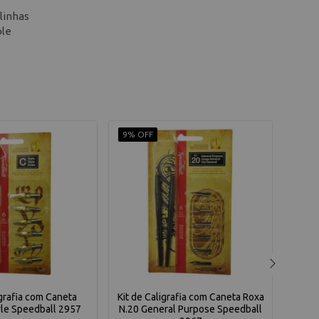
 linhas
ole
9% OFF
9% O
igrafia com Caneta
Kit de Caligrafia com Caneta Roxa
Kit
yle Speedball 2957
N.20 General Purpose Speedball
Artí