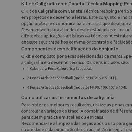
Kit de Caligrafia com Caneta Técnica Mapping Pe
O Kit de Caligrafia com Caneta Técnica Mapping Pen S
em projetos de desenho e letras. Este conjunto é indic
opção prática e econômica para artistas que desejam a
Desenvolvido para atender desde estudantes e iniciantes
diferentes aplicações artísticas ou técnicas. A estru
execute seus trabalhos com maior controle e facilidade 
Componentes e especificações do conjunto
O kit é composto por peças selecionadas da marca Spee
a caligrafia e o desenho técnico. Os itens inclusos são:
1 Cabo para Pena Caligráfica Speedball.
2 Penas Artísticas Speedball (modelos Nº 215 e 513EF).
4 Penas Artísticas Speedball (modelos Nº 99, 100, 103 e 104).
Como utilizar as ferramentas de caligrafia
Para obter os melhores resultados, utilize as penas em
controlar a variação do traço. A combinação de diferen
para quem pratica em ateliês ou em casa.
Recomenda-se a limpeza das peças após o uso para gara
da umidade e da exposição direta ao sol. Ao integrar es