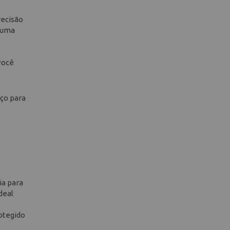
recisão
o uma
você
aço para
ia para
deal
rotegido