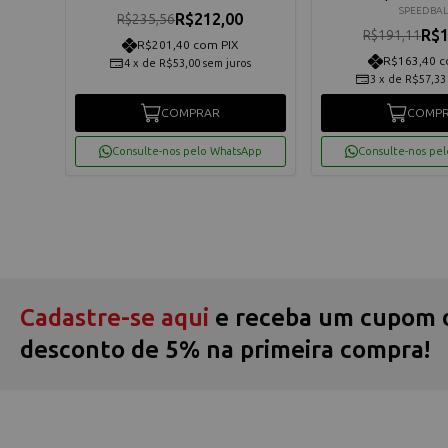
SPEEDBAL
R$212,00
R$235,56
R$1
R$191,11
R$201,40 com PIX
R$163,40 c
4
x
de
R$53,00
sem juros
os
3
x
de
R$57,33
COMPRAR
COMP
App
Consulte-nos pelo WhatsApp
Consulte-nos pe
Cadastre-se aqui
e receba um cupom 
desconto de 5% na primeira compra!