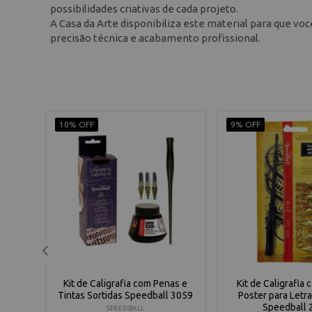
possibilidades criativas de cada projeto.
A Casa da Arte disponibiliza este material para que voc
precisão técnica e acabamento profissional.
10% OFF
9% OFF
a para
Kit de Caligrafia com Penas e
Kit de Caligrafia
ball
Tintas Sortidas Speedball 3059
Poster para Letr
Speedball 
SPEEDBALL