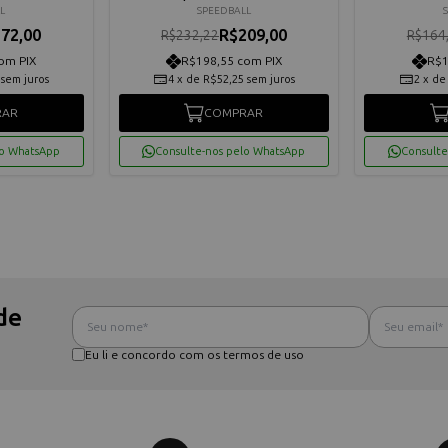
L
SPEEDBALL
72,00
R$209,00
R$232,22
R$164
om PIX
R$198,55 com PIX
R$1
sem juros
4
x
de
R$52,25
sem juros
2
x
d
RAR
COMPRAR
lo WhatsApp
Consulte-nos pelo WhatsApp
Consulte
de
Eu li e concordo com os termos de uso