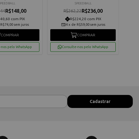
SPEEDBALL
SPEEDBALL
R$148,00
R$236,00
,44
R$262,22
40,60 com PIX
R$224,20 com PIX
e
R$74,00
sem juros
4
x
de
R$59,00
sem juros
COMPRAR
COMPRAR
-nos pelo WhatsApp
Consulte-nos pelo WhatsApp