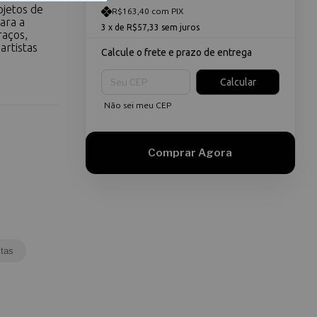
ojetos de
R$163,40 com PIX
ara a
3
x de
R$57,33
sem juros
raços,
artistas
Calcule o frete e prazo de entrega
Entregas para o CEP:
Calcular
Não sei meu CEP
tas