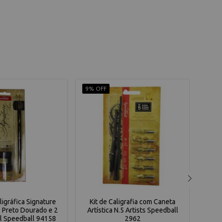
9% OFF
10% 
ligráfica Signature
Kit de Caligrafia com Caneta
Kit P
 Preto Dourado e 2
Artística N.5 Artists Speedball
T
l Speedball 94158
2962