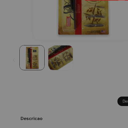
De
Descricao