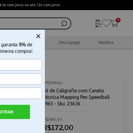
 6x sem juros ou ate 12x com juros
0
al
Scrapbook
Decoupage
Madeira
 garanta
5%
de
rimeira compra!
ica
SPEEDBALL
Kit de Caligrafia com Caneta
Técnica Mapping Pen Speedball
2965 - Sku. 23636
STRAR
R$191,11
ing Pen
eta Técnica
R$172,00
ramentas