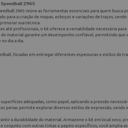
n Speedball 2965
peedball 2965 reúne as ferramentas essenciais para quem busca p
ado para a criação de mapas, esboços e variações de traços, send
primorar sua técnica.
 até profissionais, o kit oferece a versatilidade necessária para
tura do material garante um desempenho confiável, permitindo que 
no dia a dia.
dball, focadas em entregar diferentes espessuras e estilos de tr
 superfícies adequadas, como papel, aplicando a pressão necessár
tes penas permite explorar diversos estilos de expressão, sendo i
ntir a durabilidade do material. Armazene o kit em local seco, p
te conjunto com outras tintas e papéis específicos, você amplia as