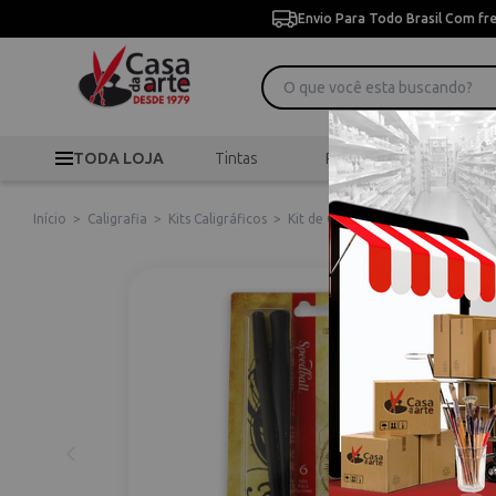
Envio Para Todo Brasil Com fr
TODA LOJA
Tintas
Pincéis
Desen
Início
>
Caligrafia
>
Kits Caligráficos
>
Kit de Caligrafia com Caneta Téc