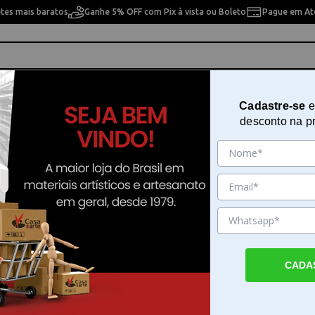
etes mais baratos
Ganhe 5% OFF com Pix à vista ou Boleto
Pague em Até
ho
Cavaletes
Pintura Artística
Pintura Artesan
Cadastre-se
e
desconto na p
nica Mapping Pen Speedball 2965
Kit de Caligrafia com Caneta Técn
Mapping Pen Speedball 2965
Sku. 23636
Detalhes do Produto
CADA
Kit de Caligrafia com Caneta Técnica Mapp
Speedball 2965 O Kit de Caligrafia com Can
Mapping Pen Speedball 2965 reúne as fer