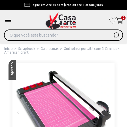
Pague em Até 6x sem juros ou ate 12x com juros
0
Início
>
Scrapbook
>
Guilhotinas
>
Guilhotina portátil com 3 lâminas -
American Craft
Esgotado