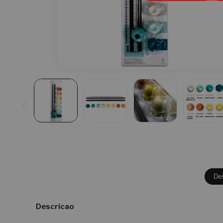
De
Descricao