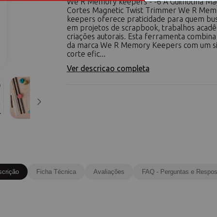
We R Memory keepers - -6 A Guilhotina Ma
Cortes Magnetic Twist Trimmer We R Mem
keepers oferece praticidade para quem bus
em projetos de scrapbook, trabalhos acadê
criações autorais. Esta ferramenta combina
da marca We R Memory Keepers com um s
corte efic...
Ver descricao completa
scrição
Ficha Técnica
Avaliações
FAQ - Perguntas e Respos