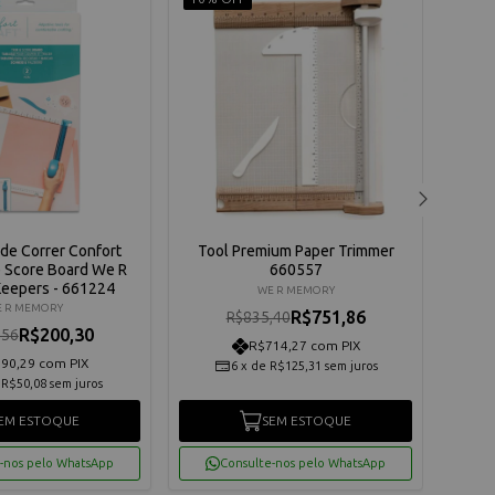
 de Correr Confort
Tool Premium Paper Trimmer
Guilh
e Score Board We R
660557
eepers - 661224
WE R MEMORY
 R MEMORY
R$751,86
R$835,40
R$200,30
,56
R$714,27 com PIX
90,29 com PIX
6
x
de
R$125,31
sem juros
e
R$50,08
sem juros
EM ESTOQUE
SEM ESTOQUE
-nos pelo WhatsApp
Consulte-nos pelo WhatsApp