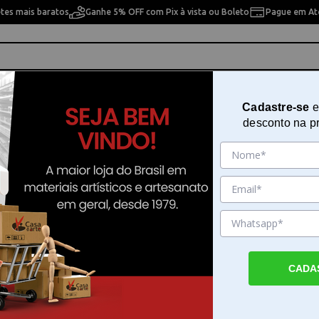
etes mais baratos
Ganhe 5% OFF com Pix à vista ou Boleto
Pague em Até
ho
Cavaletes
Pintura Artística
Pintura Artesan
Cadastre-se
e
desconto na p
etic Twist Trimmer We R Memory keepers - 70959-6
Guilhotina Magnética 8 Cortes M
Twist Trimmer We R Memory keep
70959-6
Sku. 146805
CADA
Detalhes do Produto
Guilhotina Magnética 8 Cortes Magnetic Tw