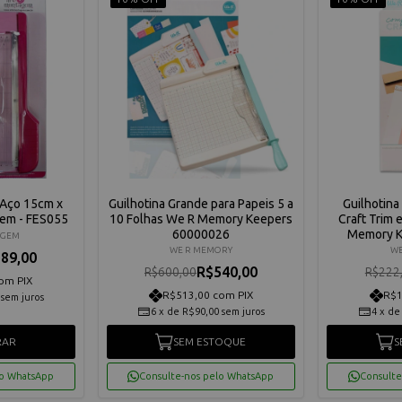
 Aço 15cm x
Guilhotina Grande para Papeis 5 a
Guilhotina
em - FES055
10 Folhas We R Memory Keepers
Craft Trim 
60000026
Memory K
AGEM
WE R MEMORY
WE
89,00
R$540,00
R$600,00
R$222
om PIX
R$513,00 com PIX
R$1
sem juros
6
x
de
R$90,00
sem juros
4
x
d
RAR
SEM ESTOQUE
S
lo WhatsApp
Consulte-nos pelo WhatsApp
Consulte