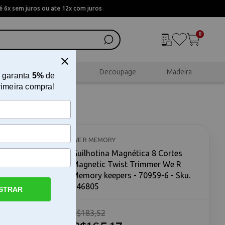
 6x sem juros ou ate 12x com juros
0
al
Scrapbook
Decoupage
Madeira
 garanta
5%
de
rimeira compra!
agnetic
ers -
WE R MEMORY
Guilhotina Magnética 8 Cortes
Magnetic Twist Trimmer We R
Memory keepers - 70959-6 - Sku.
146805
STRAR
R$183,52
ist Trimmer