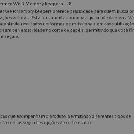
immer We R Memory keepers - -6
mer We R Memory keepers oferece praticidade para quem busca pr
iações autorais. Esta ferramenta combina a qualidade da marca W
antindo resultados uniformes e profissionais em cada utilização
cisam de versatilidade no corte de papéis, permitindo que você fi
e segura.
icas que acompanham o produto, permitindo diferentes tipos de
ta com as seguintes opções de corte e vinco: