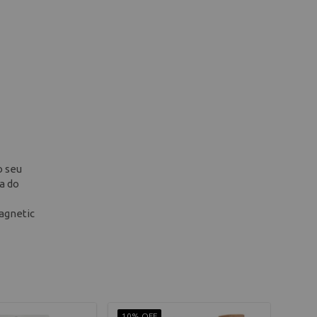
o seu
a do
agnetic
10% OFF
10% 