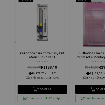
Para
Guilhotina para Corte Easy Cut
Guilhotina Lâmina
mory
Morn Sun - 19164
22cm Art e Montag
MORN SUN
ART E MONT
R$188,10
R$1
R$209,00
R$210,00
R$178,70 com PIX
R$179,55 c
3
x
de
R$62,70
sem juros
3
x
de
R$63,00
os
COMPRAR
COMP
App
Consulte-nos pelo WhatsApp
Consulte-nos pe