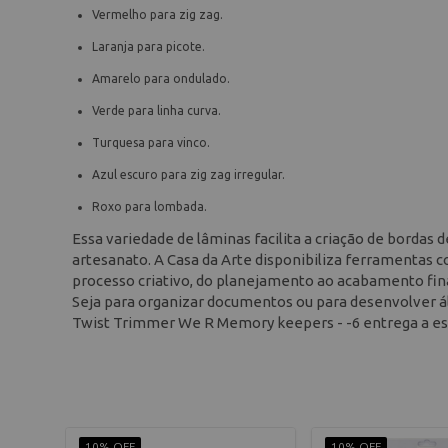
Vermelho para zig zag.
Laranja para picote.
Amarelo para ondulado.
Verde para linha curva.
Turquesa para vinco.
Azul escuro para zig zag irregular.
Roxo para lombada.
Essa variedade de lâminas facilita a criação de bordas
artesanato. A Casa da Arte disponibiliza ferramentas 
processo criativo, do planejamento ao acabamento fina
Seja para organizar documentos ou para desenvolver á
Twist Trimmer We R Memory keepers - -6 entrega a est
10% OFF
10% OFF