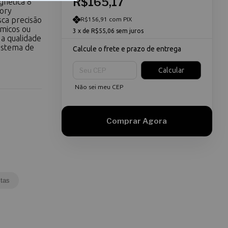
R$165,17
gnética 8
ory
ca precisão
R$156,91 com PIX
micos ou
3
x de
R$55,06
sem juros
 a qualidade
istema de
Calcule o frete e prazo de entrega
Entregas para o CEP:
Calcular
Não sei meu CEP
tas