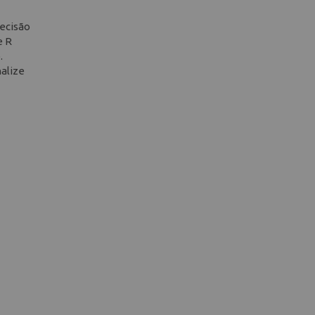
ecisão
e R
.
nalize