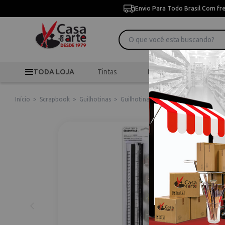
Envio Para Todo Brasil Com fr
TODA LOJA
Tintas
Pincéis
Desen
Início
>
Scrapbook
>
Guilhotinas
>
Guilhotina Magnética 8 Cortes Magn