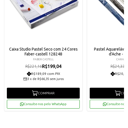
Caixa Studio Pastel Seco com 24 Cores
Pastel Aquarelável 
Faber-castell 128248
d'Ache - Co
FABER CASTELL
CARAN
R$199,04
R
R$221,16
R$24,33
R$189,09 com PIX
R$20,81
3
x
de
R$66,35
sem juros
COMPRAR
COM
Consulte-nos pelo WhatsApp
Consulte-nos 