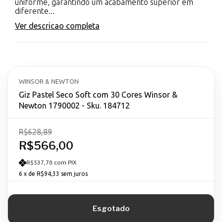
uniforme, garantindo um acabamento superior em
diferente...
Ver descricao completa
WINSOR & NEWTON
Giz Pastel Seco Soft com 30 Cores Winsor &
Newton 1790002 - Sku. 184712
R$628,89
R$566,00
R$537,70 com PIX
6
x de
R$94,33
sem juros