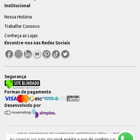
Institucional
Nossa História
Trabalhe Conosco
Conheça as Lojas
Encontre-nos nas Redes Sociais
Segurança
Formas de pagamento
Desenvolvido por
NEVA COMERCIO DE MATERIAIS ARTISTICOS LTDA — CNPJ:
Ao navegar por este site
você aceita o uso de cookies
para