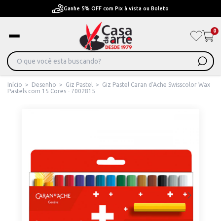
Ganhe 5% OFF com Pix à vista ou Boleto
0
Início
>
Desenho
>
Giz Pastel
>
Giz Pastel Caran d'Ache Swisscolor Wax
Pastels com 15 Cores - 7002815