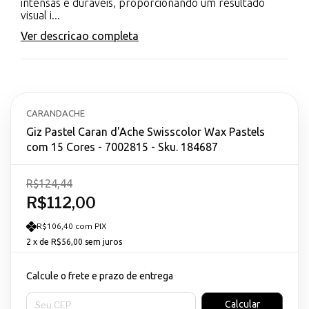
intensas e duráveis, proporcionando um resultado
visual i...
Ver descricao completa
CARANDACHE
Giz Pastel Caran d'Ache Swisscolor Wax Pastels
com 15 Cores - 7002815 - Sku. 184687
R$124,44
R$112,00
R$106,40 com PIX
2
x de
R$56,00
sem juros
Calcule o frete e prazo de entrega
Entregas para o CEP:
Calcular