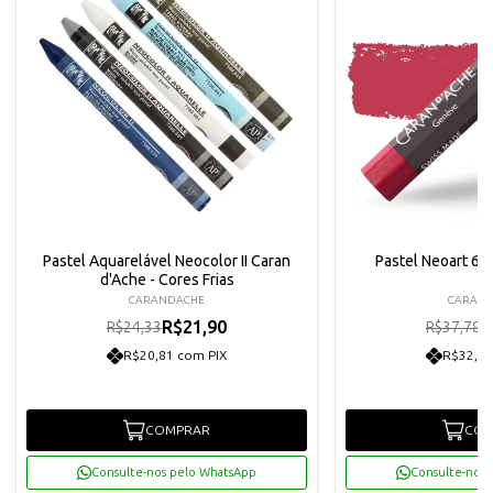
Pastel Aquarelável Neocolor II Caran
Pastel Neoart 69
d'Ache - Cores Frias
CARANDACHE
CARAN
R$21,90
R
R$24,33
R$37,78
R$20,81 com PIX
R$32,30
COMPRAR
COM
Consulte-nos pelo WhatsApp
Consulte-nos 