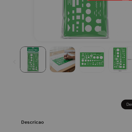
De
Descricao