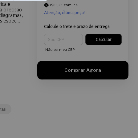
ica e
R$68,23 com PIX
a precisão
Atenção, última peça!
 diagramas,
 espec...
Calcule o frete e prazo de entrega
Entregas para o CEP:
Calcular
Não sei meu CEP
tas