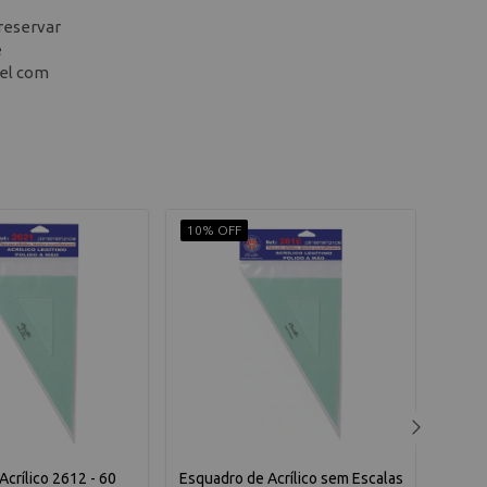
preservar
e
pel com
10% OFF
10% 
crílico 2612 - 60
Esquadro de Acrílico sem Escalas
Gabar