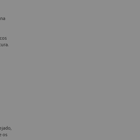
 na
icos
tura.
ejado,
e os