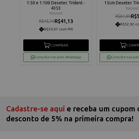
tec
1:50 e 1:100 Desetec Trident -
15cm Desetec Tri
4353
TRIDENT
TRIDENT
R$5
R$61,90
R$41,13
R$45,70
R$52,92 c
R$39,07 com PIX
COMPRAR
COMP
App
Consulte-nos pelo WhatsApp
Consulte-nos pe
Cadastre-se aqui
e receba um cupom 
desconto de 5% na primeira compra!