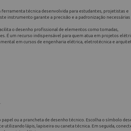
a ferramenta técnica desenvolvida para estudantes, projetistas e
. Este instrumento garante a precisão e a padronização necessárias
facilita o desenho profissional de elementos como tomadas,
res. É um recurso indispensável para quem atua em projetos elétr
damental em cursos de engenharia elétrica, eletrotécnica e arquite
.
 o papel ou a prancheta de desenho técnico. Escolha o símbolo des
 utilizando lápis, lapiseira ou caneta técnica. Em seguida, conect