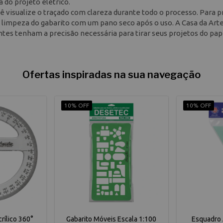
 do projeto elétrico.
ê visualize o traçado com clareza durante todo o processo. Para 
 a limpeza do gabarito com um pano seco após o uso. A Casa da Art
antes tenham a precisão necessária para tirar seus projetos do pa
Ofertas inspiradas na sua navegação
10% OFF
10% OFF
rílico 360°
Gabarito Móveis Escala 1:100
Esquadro A