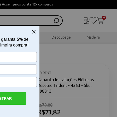
 6x sem juros ou ate 12x com juros
0
al
Scrapbook
Decoupage
Madeira
 garanta
5%
de
rimeira compra!
setec
TRIDENT
Gabarito Instalações Elétricas
Desetec Trident - 4363 - Sku.
198313
STRAR
R$79,80
ent O
ent é uma
R$71,82
dantes,