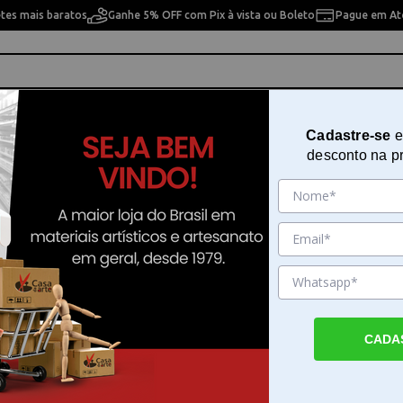
etes mais baratos
Ganhe 5% OFF com Pix à vista ou Boleto
Pague em Até
ho
Cavaletes
Pintura Artística
Pintura Artesan
Cadastre-se
e
desconto na p
etec Trident - 4363
Gabarito Instalações Elétricas De
Trident - 4363
Sku. 198313
Detalhes do Produto
CADA
Gabarito Instalações Elétricas Desetec Trid
Gabarito Instalações Elétricas Desetec Trid
ferramenta técnica desenvolvida para estu