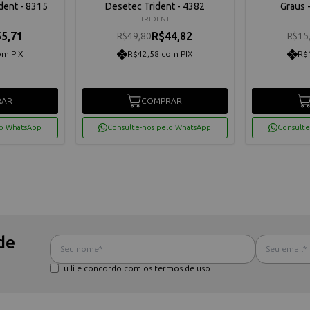
dent - 8315
Desetec Trident - 4382
Graus 
TRIDENT
5,71
R$44,82
R$49,80
R$15
om PIX
R$42,58 com PIX
R$
RAR
COMPRAR
lo WhatsApp
Consulte-nos pelo WhatsApp
Consulte
de
Eu li e concordo com os termos de uso