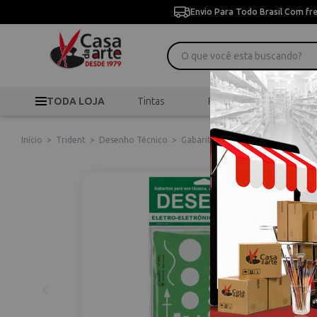
Envio Para Todo Brasil Com fr
TODA LOJA
Tintas
Pincéis
Desen
Início
>
Trident
>
Desenho Técnico
>
Gabarito Instalações Elétricas Des