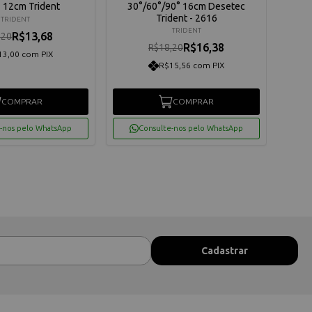
- 12cm Trident
30°/60°/90° 16cm Desetec
Trident - 2616
TRIDENT
TRIDENT
R$13,68
,20
R$16,38
R$18,20
13,00 com PIX
R$15,56 com PIX
COMPRAR
COMPRAR
-nos pelo WhatsApp
Consulte-nos pelo WhatsApp