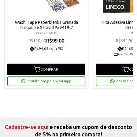
Washi Tape Paperblanks Granada
Fita Adesiva Linho
Turquoise Safavid Pa9419-7
L533-
PAPERBLANKS
LINE
R$99,00
R
R$110,00
R$544,50
R$94,05 com PIX
R$465,5
6
x
de
R$81
COMPRAR
COM
Consulte-nos pelo WhatsApp
Consulte-nos 
Cadastre-se aqui
e receba um cupom de desconto
de 5% na primeira compra!