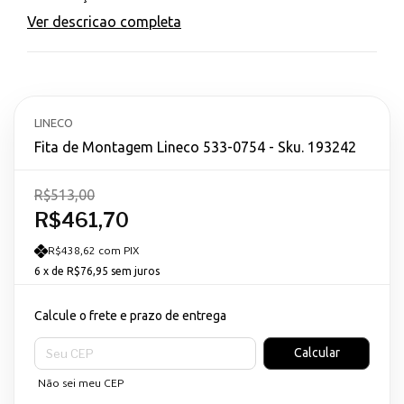
Ver descricao completa
LINECO
Fita de Montagem Lineco 533-0754 - Sku. 193242
R$513,00
R$461,70
R$438,62 com PIX
6
x de
R$76,95
sem juros
Calcule o frete e prazo de entrega
Entregas para o CEP:
Calcular
Não sei meu CEP