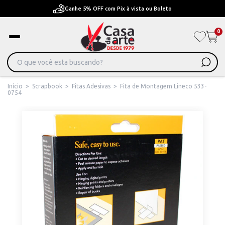
Ganhe 5% OFF com Pix à vista ou Boleto
0
Início
>
Scrapbook
>
Fitas Adesivas
>
Fita de Montagem Lineco 533-
0754