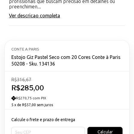
profissionais que buscam precisão em detalhes ou
preenchimen...
Ver descricao completa
CONTE A PARIS
Estojo Giz Pastel Seco com 20 Cores Conte à Paris
50208 - Sku. 134136
R$316,67
R$285,00
R$270,75 com PIX
5
x de
R$57,00
sem juros
Calcule o frete e prazo de entrega
Entregas para o CEP:
Calcular