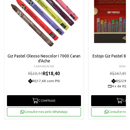
Giz Pastel Oleoso Neocolor I 7000 Caran
Estojo Giz Pastel 85
d'Ache
CARANDACHE
KOH-I-
R$18,40
R
R$20,44
R$267,95
R$17,48 com PIX
R$229,0
4
x
de
R$60
COMPRAR
COM
Consulte-nos pelo WhatsApp
Consulte-nos 