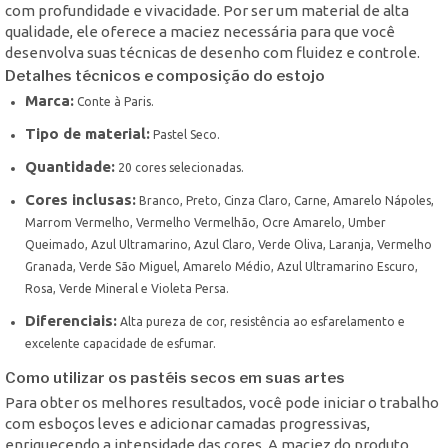
com profundidade e vivacidade. Por ser um material de alta
qualidade, ele oferece a maciez necessária para que você
desenvolva suas técnicas de desenho com fluidez e controle.
Detalhes técnicos e composição do estojo
Marca:
Conte à Paris.
Tipo de material:
Pastel Seco.
Quantidade:
20 cores selecionadas.
Cores inclusas:
Branco, Preto, Cinza Claro, Carne, Amarelo Nápoles,
Marrom Vermelho, Vermelho Vermelhão, Ocre Amarelo, Umber
Queimado, Azul Ultramarino, Azul Claro, Verde Oliva, Laranja, Vermelho
Granada, Verde São Miguel, Amarelo Médio, Azul Ultramarino Escuro,
Rosa, Verde Mineral e Violeta Persa.
Diferenciais:
Alta pureza de cor, resistência ao esfarelamento e
excelente capacidade de esfumar.
Como utilizar os pastéis secos em suas artes
Para obter os melhores resultados, você pode iniciar o trabalho
com esboços leves e adicionar camadas progressivas,
enriquecendo a intensidade das cores. A maciez do produto