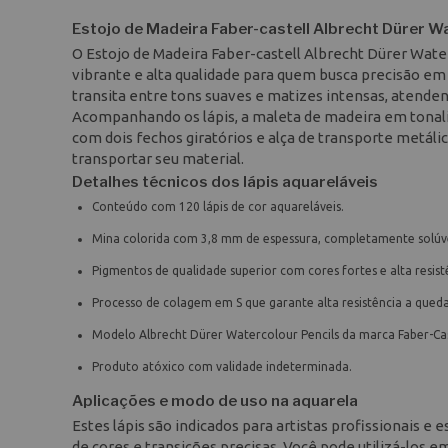
Estojo de Madeira Faber-castell Albrecht Dürer W
O Estojo de Madeira Faber-castell Albrecht Dürer Wat
vibrante e alta qualidade para quem busca precisão em
transita entre tons suaves e matizes intensas, atenden
Acompanhando os lápis, a maleta de madeira em tonali
com dois fechos giratórios e alça de transporte metáli
transportar seu material.
Detalhes técnicos dos lápis aquareláveis
Conteúdo com 120 lápis de cor aquareláveis.
Mina colorida com 3,8 mm de espessura, completamente solúv
Pigmentos de qualidade superior com cores fortes e alta resistê
Processo de colagem em S que garante alta resistência a queda
Modelo Albrecht Dürer Watercolour Pencils da marca Faber-Cas
Produto atóxico com validade indeterminada.
Aplicações e modo de uso na aquarela
Estes lápis são indicados para artistas profissionais e 
de cores e transições precisas. Você pode utilizá-los 