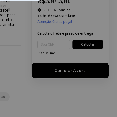
R$3.843,81
astell O
ürer
astell
R$3.651,62 com PIX
ade para
6
x de
R$640,64
sem juros
onjunto
Atenção, última peça!
transita
Calcule o frete e prazo de entrega
Entregas para o CEP:
Calcular
Não sei meu CEP
tas