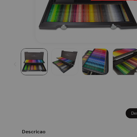
De
Descricao