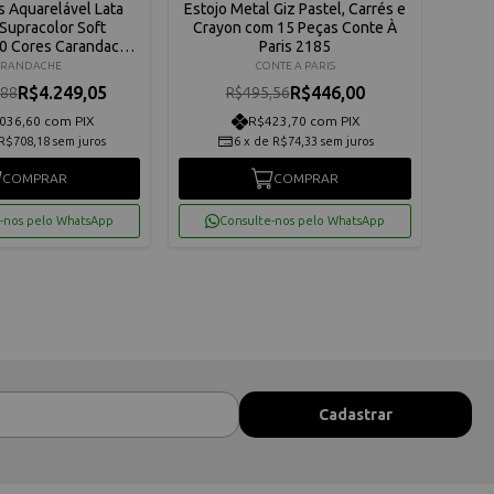
s Aquarelável Lata
Estojo Metal Giz Pastel, Carrés e
Estoj
Supracolor Soft
Crayon com 15 Peças Conte À
Supra
20 Cores Carandache
Paris 2185
3888420
ARANDACHE
CONTE A PARIS
R$4.249,05
R$446,00
,88
R$495,56
036,60 com PIX
R$423,70 com PIX
R$708,18
sem juros
6
x
de
R$74,33
sem juros
COMPRAR
COMPRAR
-nos pelo WhatsApp
Consulte-nos pelo WhatsApp