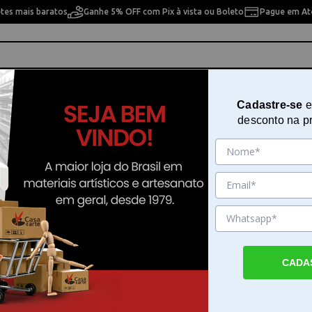
etes mais baratos
Ganhe 5% OFF com Pix à vista ou Boleto
Pague em Até
ho
Cavaletes
Pintura Artística
Pintura Artesan
Cadastre-se
e
desconto na p
recht Dürer Watercolour Pencils com 120 Cores Faber-castell 117513
Estojo de Madeira Faber-castell 
Dürer Watercolour Pencils com 1
Faber-castell 117513
Sku. 79772
CADA
Detalhes do Produto
Estojo de Madeira Faber-castell Albrecht D