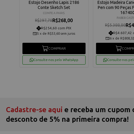
ara
Estojo Desenho Lapis 2186
Estojo Madeira Canet
ckel
Conte Sketch Set
Pen com 90 Peças F
t3204
16740
CONTE A PARIS
FABER CAST
R$268,00
R$297,78
R$4
R$5.388,80
R$254,60 com PIX
R$4.607,42 
5
x
de
R$53,60
sem juros
os
6
x
de
R$808,3
COMPRAR
COMP
App
Consulte-nos pelo WhatsApp
Consulte-nos pe
Cadastre-se aqui
e receba um cupom 
desconto de 5% na primeira compra!