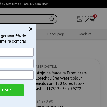
 6x sem juros ou ate 12x com juros
0
al
Scrapbook
Decoupage
Madeira
 garanta
5%
de
rimeira compra!
Albrecht
20 Cores
FABER CASTELL
Estojo de Madeira Faber-castell
Albrecht Dürer Watercolour
Pencils com 120 Cores Faber-
castell 117513 - Sku. 79772
STRAR
R$4.270,90
ürer