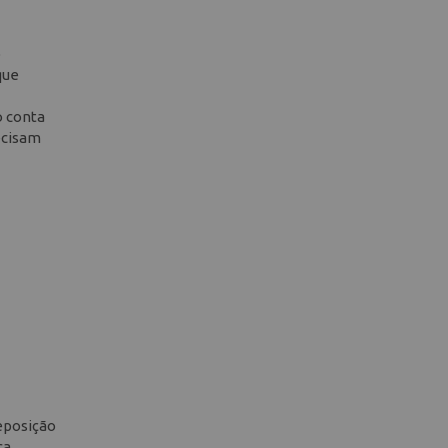
o
que
o conta
ecisam
reposição
ca