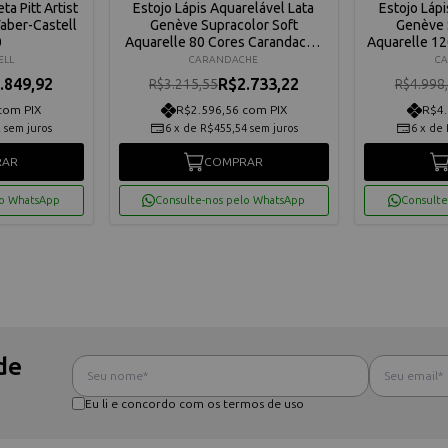
a Pitt Artist
Estojo Lápis Aquarelável Lata
Estojo Lápi
aber-Castell
Genève Supracolor Soft
Genève 
0
Aquarelle 80 Cores Carandache
Aquarelle 1
3888380
ELL
CARANDACHE
C
.849,92
R$2.733,22
R$3.215,55
R$4.998
com PIX
R$2.596,56 com PIX
R$4.
2
sem juros
6
x
de
R$455,54
sem juros
6
x
de
RAR
COMPRAR
lo WhatsApp
Consulte-nos pelo WhatsApp
Consulte
de
Eu li e concordo com os termos de uso