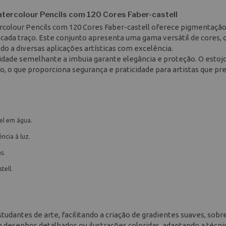
atercolour Pencils com 120 Cores Faber-castell
ercolour Pencils com 120 Cores Faber-castell oferece pigmentaçã
 cada traço. Este conjunto apresenta uma gama versátil de cores, 
do a diversas aplicações artísticas com excelência.
dade semelhante a imbuia garante elegância e proteção. O estoj
co, o que proporciona segurança e praticidade para artistas que pr
el em água.
ncia à luz.
s.
tell.
estudantes de arte, facilitando a criação de gradientes suaves, sob
em desenhos detalhados ou ilustrações coloridas, adaptando a técni