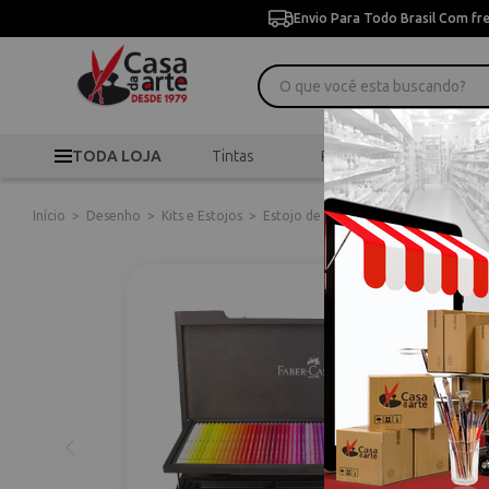
Envio Para Todo Brasil Com fr
TODA LOJA
Tintas
Pincéis
Desen
Início
>
Desenho
>
Kits e Estojos
>
Estojo de Madeira Faber-castell Alb