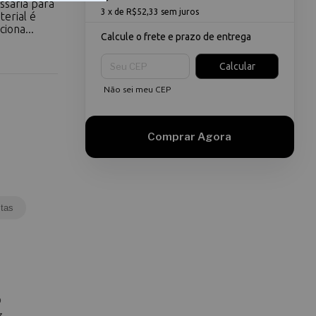
ssária para
3
x de
R$52,33
sem juros
erial é
iona...
Calcule o frete e prazo de entrega
Entregas para o CEP:
Calcular
Não sei meu CEP
tas
O
z,