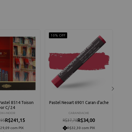
10% OFF
10% 
Pastel 8514 Toison
Pastel Neoart 6901 Caran d'ache
Estoj
or C/ 24
Longo
36 C
OH-I-NOOR
CARANDACHE
R$241,15
R$34,00
,95
R$37,78
29,09 com PIX
R$32,30 com PIX