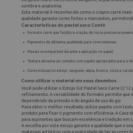
sombra e anatomia.
Este material é reconhecido como o crayon carré mais 
qualidade garante cores fortes e marcantes, permitin
Características do pastel seco Conté
Formato carré que facilita a criação de riscos precisos e pree
Pigmentos de altíssima qualidade para cores intensas.
Maciez incomparável durante a aplicação no papel.
Textura abrasiva ao contato com papéis apropriados para a téc
Cores inclusas no estojo: sanguine, sépia, branco, cinza e carvã
Como utilizar o material em seus desenhos
Você pode utilizar o Estojo Giz Pastel Seco Carre C/ 12 
refinamento. A versatilidade do formato permite que v
dependendo da pressão e do ângulo de uso do giz.
Para obter o melhor resultado, utilize papéis com text
produto para fixar o pigmento com eficiência. A Casa d
para aspirantes que buscam excelência e tradição em 
A escolha por este estojo garante a qualidade que o s
materiais artísticos com a praticidade de ter as cores