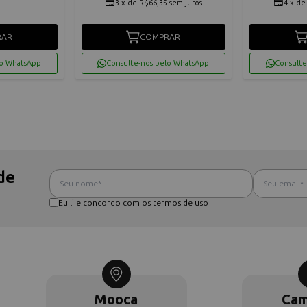
3
x
de
R$66,35
sem juros
4
x
d
RAR
COMPRAR
lo WhatsApp
Consulte-nos pelo WhatsApp
Consulte
de
Eu li e concordo com os termos de uso
Mooca
Cam