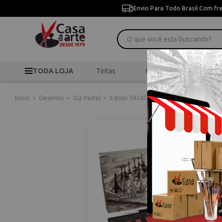
Envio Para Todo Brasil Com fr
TODA LOJA
Tintas
Pincéis
Desen
Início
>
Desenho
>
Giz Pastel
>
Estojo 50247 Giz Pastel Seco Carre C/ 1