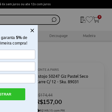
 6x sem juros ou ate 12x com juros
0
al
Scrapbook
Decoupage
Madeira
 garanta
5%
de
rimeira compra!
e C/ 12
CONTE A PARIS
Estojo 50247 Giz Pastel Seco
Carre C/ 12 - Sku. 89031
STRAR
R$174,44
Giz Pastel
posto por
R$157,00
ico. O
 branco,
R$149,15 com PIX