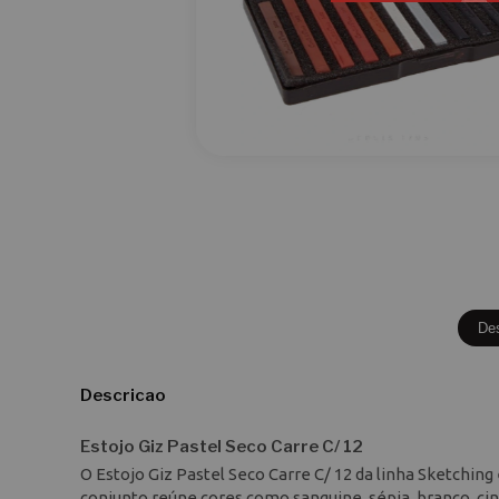
De
Descricao
Estojo Giz Pastel Seco Carre C/ 12
O Estojo Giz Pastel Seco Carre C/ 12 da linha Sketching
conjunto reúne cores como sanguine, sépia, branco, cin