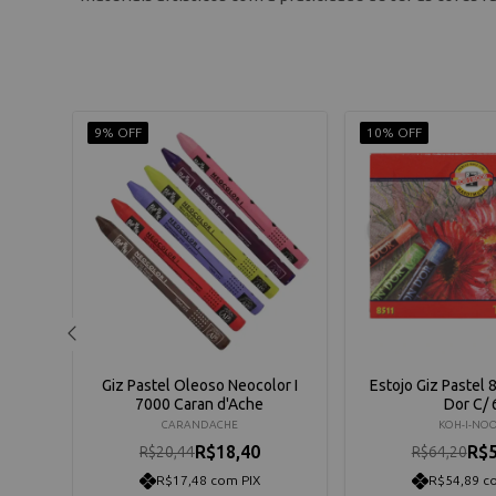
9% OFF
10% OFF
he -
Giz Pastel Oleoso Neocolor I
Estojo Giz Pastel
7000 Caran d'Ache
Dor C/ 
CARANDACHE
KOH-I-NO
R$18,40
R$5
R$20,44
R$64,20
R$17,48 com PIX
R$54,89 c