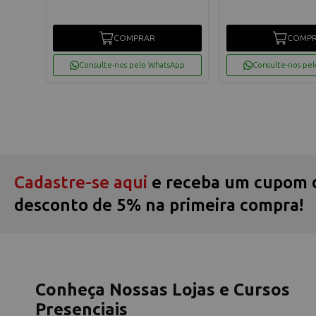
COMPRAR
COMP
App
Consulte-nos pelo WhatsApp
Consulte-nos pe
Cadastre-se aqui
e receba um cupom 
desconto de 5% na primeira compra!
Conheça Nossas Lojas e Cursos
Presenciais