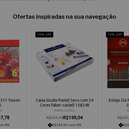
Ofertas inspiradas na sua navegação
10% OFF
10% OFF
 8511 Toison
Caixa Studio Pastel Seco com 24
Estojo Giz 
6
Cores Faber-castell 128248
D
OR
FABER CASTELL
K
7,78
R$199,04
R$221,16
R$267
om PIX
R$189,09 com PIX
R$2