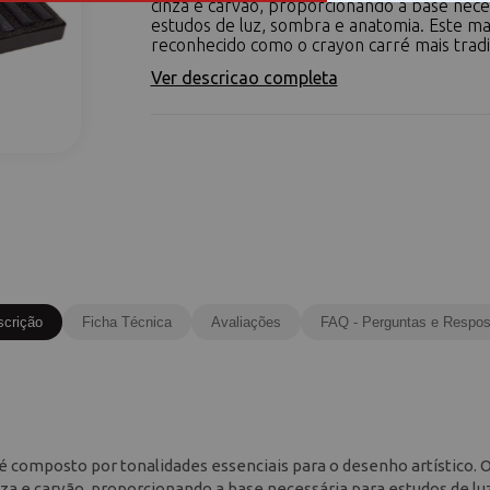
cinza e carvão, proporcionando a base nece
estudos de luz, sombra e anatomia. Este mat
reconhecido como o crayon carré mais tradic
Ver descricao completa
scrição
Ficha Técnica
Avaliações
FAQ - Perguntas e Respos
 é composto por tonalidades essenciais para o desenho artístico. 
za e carvão, proporcionando a base necessária para estudos de lu