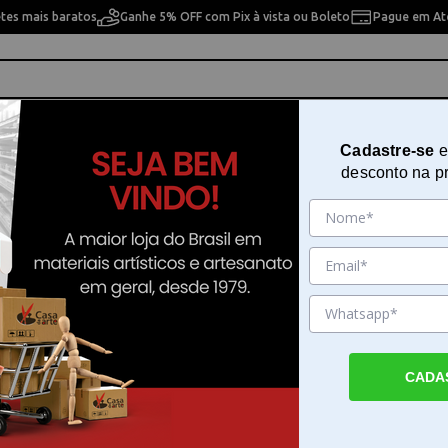
etes mais baratos
Ganhe 5% OFF com Pix à vista ou Boleto
Pague em Até
ho
Cavaletes
Pintura Artística
Pintura Artesan
Cadastre-se
e
desconto na p
2
Estojo 50247 Giz Pastel Seco Carr
Sku. 89031
Detalhes do Produto
CADA
Estojo Giz Pastel Seco Carre C/ 12 O Estojo 
Seco Carre C/ 12 da linha Sketching é com
tonalidades essenciais para o desenho artíst
conjunto reúne cores como sanguine, sépia,