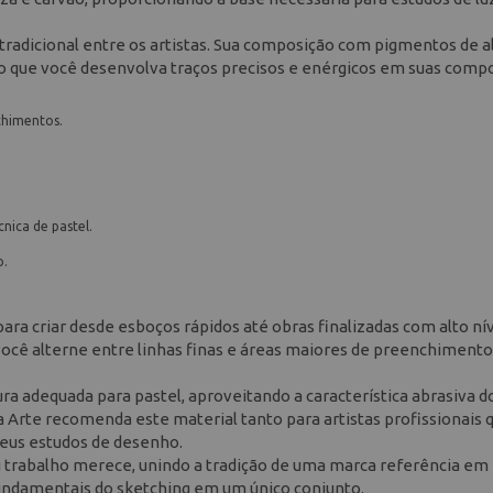
tradicional entre os artistas. Sua composição com pigmentos de a
do que você desenvolva traços precisos e enérgicos em suas comp
nchimentos.
nica de pastel.
o.
para criar desde esboços rápidos até obras finalizadas com alto ní
ocê alterne entre linhas finas e áreas maiores de preenchimento
ura adequada para pastel, aproveitando a característica abrasiva d
a Arte recomenda este material tanto para artistas profissionais 
seus estudos de desenho.
eu trabalho merece, unindo a tradição de uma marca referência em
 fundamentais do sketching em um único conjunto.