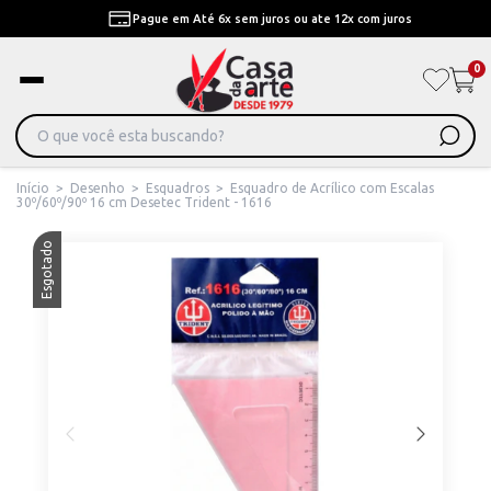
Pague em Até 6x sem juros ou ate 12x com juros
0
Início
>
Desenho
>
Esquadros
>
Esquadro de Acrílico com Escalas
30º/60º/90º 16 cm Desetec Trident - 1616
Esgotado