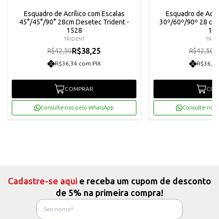
Esquadro de Acrílico com Escalas
Esquadro de Acríl
45°/45°/90° 28cm Desetec Trident -
30º/60º/90º 28 cm 
1528
16
TRIDENT
TRID
R$38,25
R
R$42,50
R$42,50
R$36,34 com PIX
R$36,34
COMPRAR
COM
Consulte-nos pelo WhatsApp
Consulte-nos 
Cadastre-se aqui
e receba um cupom de desconto
de 5% na primeira compra!