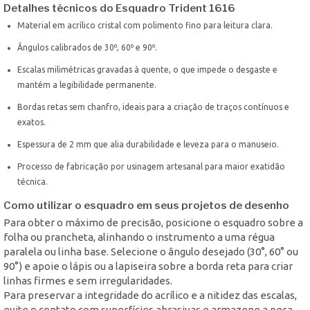
Detalhes técnicos do Esquadro Trident 1616
Material em acrílico cristal com polimento fino para leitura clara.
Ângulos calibrados de 30º, 60º e 90º.
Escalas milimétricas gravadas à quente, o que impede o desgaste e
mantém a legibilidade permanente.
Bordas retas sem chanfro, ideais para a criação de traços contínuos e
exatos.
Espessura de 2 mm que alia durabilidade e leveza para o manuseio.
Processo de fabricação por usinagem artesanal para maior exatidão
técnica.
Como utilizar o esquadro em seus projetos de desenho
Para obter o máximo de precisão, posicione o esquadro sobre a
folha ou prancheta, alinhando o instrumento a uma régua
paralela ou linha base. Selecione o ângulo desejado (30°, 60° ou
90°) e apoie o lápis ou a lapiseira sobre a borda reta para criar
linhas firmes e sem irregularidades.
Para preservar a integridade do acrílico e a nitidez das escalas,
evite o contato com superfícies abrasivas e armazene a peça