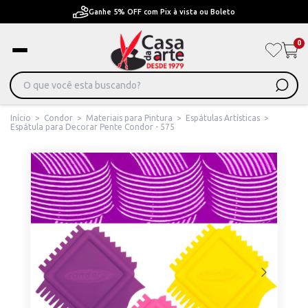
Ganhe 5% OFF com Pix à vista ou Boleto
0
Início
>
Condor
>
Materiais para Pintura
>
Espátulas Artísticas
>
Espátula para Decorar Pente Condor - 575