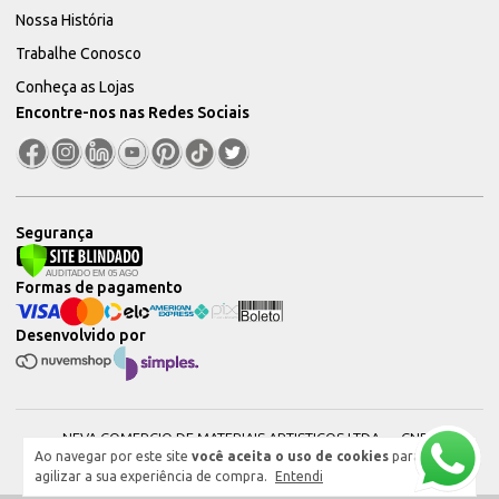
Nossa História
Trabalhe Conosco
Conheça as Lojas
Encontre-nos nas Redes Sociais
Segurança
Formas de pagamento
Desenvolvido por
NEVA COMERCIO DE MATERIAIS ARTISTICOS LTDA — CNPJ:
Ao navegar por este site
você aceita o uso de cookies
para
51604544000101 © 2026. Todos os direitos reservados.
agilizar a sua experiência de compra.
Entendi