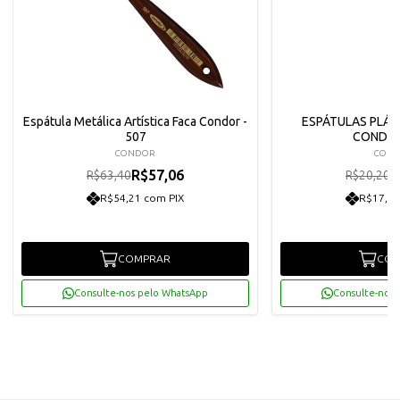
Espátula Metálica Artística Faca Condor -
ESPÁTULAS PLÁS
507
CONDOR
CONDOR
CON
R$57,06
R
R$63,40
R$20,20
R$54,21 com PIX
R$17,27
COMPRAR
COM
Consulte-nos pelo WhatsApp
Consulte-nos 