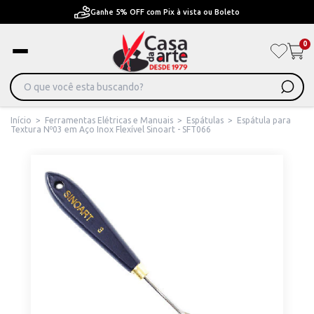
Pague em Até 6x sem juros ou ate 12x com juros
0
Início
>
Ferramentas Elétricas e Manuais
>
Espátulas
>
Espátula para
Textura Nº03 em Aço Inox Flexível Sinoart - SFT066