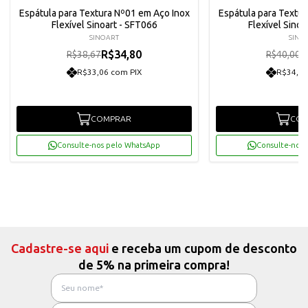
Espátula para Textura Nº01 em Aço Inox
Espátula para Textu
Flexível Sinoart - SFT066
Flexível Sinoa
SINOART
SINO
R$34,80
R
R$38,67
R$40,00
R$33,06 com PIX
R$34,20
COMPRAR
COM
Consulte-nos pelo WhatsApp
Consulte-nos 
Cadastre-se aqui
e receba um cupom de desconto
de 5% na primeira compra!