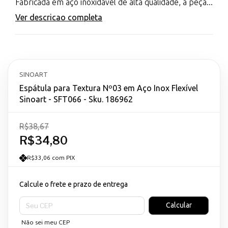
Fabricada em aço inoxidável de alta qualidade, a peça...
Ver descricao completa
SINOART
Espátula para Textura Nº03 em Aço Inox Flexível
Sinoart - SFT066 - Sku. 186962
R$38,67
R$34,80
R$33,06 com PIX
Calcule o frete e prazo de entrega
Entregas para o CEP:
Calcular
Não sei meu CEP