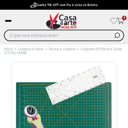
Boleto
Pague em Até 6x sem juros ou ate 12x com 
0
Início
>
Costura e Patch
>
Kit para Costura
>
Conjunto P/ Patch e Scrap
C/3 Pçs 16449