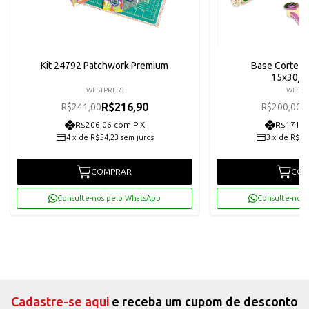
Kit 24792 Patchwork Premium
Base Corte 2
15x30/c
WESTPRESS
WESTP
R$216,90
R
R$241,00
R$200,00
R$206,06 com PIX
R$171,0
4
x
de
R$54,23
sem juros
3
x
de
R$60
COMPRAR
COM
Consulte-nos pelo WhatsApp
Consulte-nos 
Cadastre-se aqui
e receba um cupom de desconto