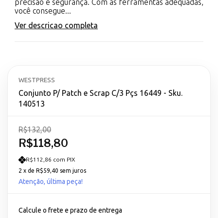
precisão e segurança. Com as ferramentas adequadas,
você consegue...
Ver descricao completa
WESTPRESS
Conjunto P/ Patch e Scrap C/3 Pçs 16449 - Sku.
140513
R$132,00
R$118,80
R$112,86 com PIX
2
x de
R$59,40
sem juros
Atenção, última peça!
Calcule o frete e prazo de entrega