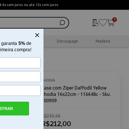
 6x sem juros ou ate 12x com juros
0
al
Scrapbook
Decoupage
Madeira
 garanta
5%
de
rimeira compra!
Rhodia
RHODIA
Case com Zíper Daffodil Yellow
Rhodia 16x22cm - 116648c - Sku.
200909
STRAR
R$235,56
Daffodil
llow Rhodia
R$212,00
a quem