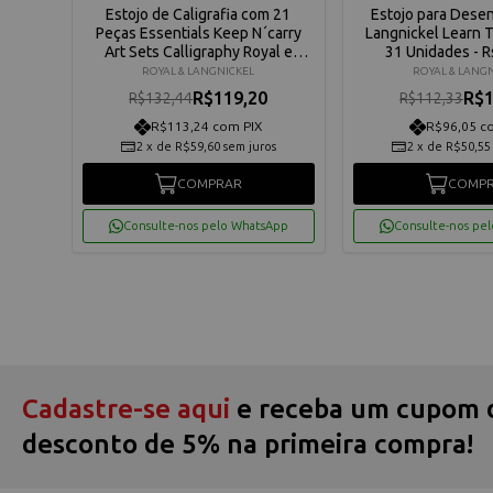
oyal &
Estojo de Caligrafia com 21
Estojo para Dese
set-
Peças Essentials Keep N´carry
Langnickel Learn 
Art Sets Calligraphy Royal e
31 Unidades - R
Langnickel - Rset-kc112
ROYAL & LANGNICKEL
ROYAL & LANG
R$119,20
R$1
R$132,44
R$112,33
R$113,24 com PIX
R$96,05 c
os
2
x
de
R$59,60
sem juros
2
x
de
R$50,55
COMPRAR
COMP
App
Consulte-nos pelo WhatsApp
Consulte-nos pe
Cadastre-se aqui
e receba um cupom 
desconto de 5% na primeira compra!