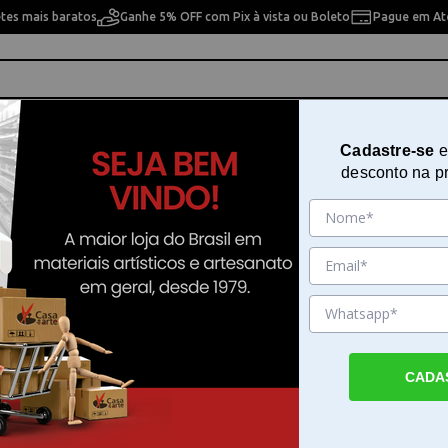
etes mais baratos
Ganhe 5% OFF com Pix à vista ou Boleto
Pague em Até
ho
Cavaletes
Pintura Artística
Pintura Artesan
Cadastre-se
e
desconto na p
hodia 16x22cm - 116648c
Case com Zíper Daffodil Yellow 
16x22cm - 116648c
Sku. 200909
Detalhes do Produto
CADA
Organização e estilo com a Case com Zíper 
Yellow Rhodia A Case com Zíper Daffodil Ye
é um acessório funcional desenvolvido par