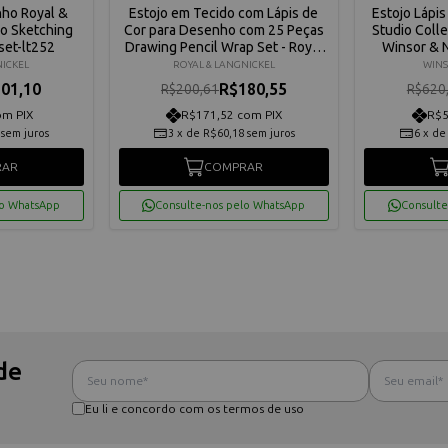
nho Royal &
Estojo em Tecido com Lápis de
Estojo Lápis
To Sketching
Cor para Desenho com 25 Peças
Studio Coll
set-lt252
Drawing Pencil Wrap Set - Royal
Winsor & 
e Langnickel Rart-2302
NICKEL
ROYAL & LANGNICKEL
WINS
01,10
R$180,55
R$200,61
R$620
om PIX
R$171,52 com PIX
R$5
sem juros
3
x
de
R$60,18
sem juros
6
x
d
RAR
COMPRAR
lo WhatsApp
Consulte-nos pelo WhatsApp
Consulte
de
Eu li e concordo com os termos de uso