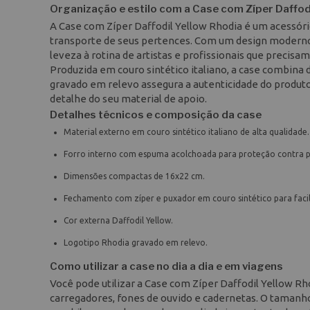
Organização e estilo com a Case com Zíper Daffod
A Case com Zíper Daffodil Yellow Rhodia é um acessóri
transporte de seus pertences. Com um design moderno e
leveza à rotina de artistas e profissionais que precisa
Produzida em couro sintético italiano, a case combin
gravado em relevo assegura a autenticidade do produt
detalhe do seu material de apoio.
Detalhes técnicos e composição da case
Material externo em couro sintético italiano de alta qualidade.
Forro interno com espuma acolchoada para proteção contra p
Dimensões compactas de 16x22 cm.
Fechamento com zíper e puxador em couro sintético para facil
Cor externa Daffodil Yellow.
Logotipo Rhodia gravado em relevo.
Como utilizar a case no dia a dia e em viagens
Você pode utilizar a Case com Zíper Daffodil Yellow Rh
carregadores, fones de ouvido e cadernetas. O tamanh