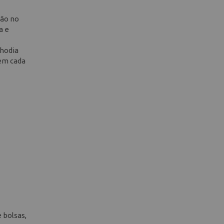
ção no
a e
Rhodia
 em cada
 bolsas,