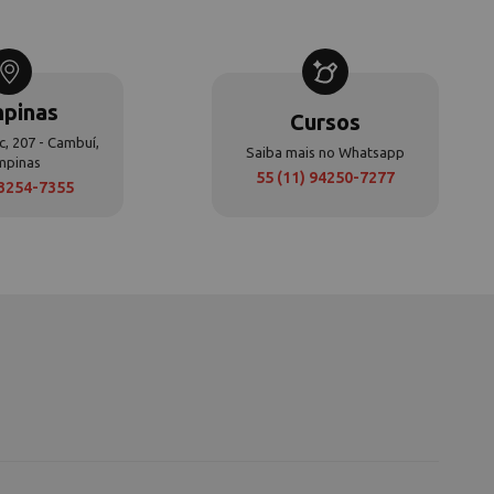
pinas
Cursos
c, 207 - Cambuí,
Saiba mais no Whatsapp
mpinas
55 (11) 94250-7277
 3254-7355