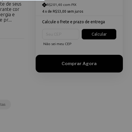
rte de seus
R$201,40 com PIX
rante cor
4
x de
R$53,00
sem juros
nergia e
 pr...
Calcule o frete e prazo de entrega
Entregas para o CEP:
Calcular
Não sei meu CEP
tas