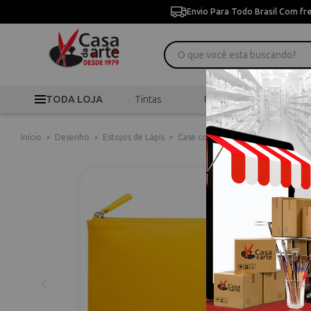
Envio Para Todo Brasil Com fr
TODA LOJA
Tintas
Pincéis
Desen
Início
>
Desenho
>
Estojos de Lápis
>
Case com Zíper Daffodil Yellow R