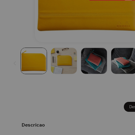
De
Descricao