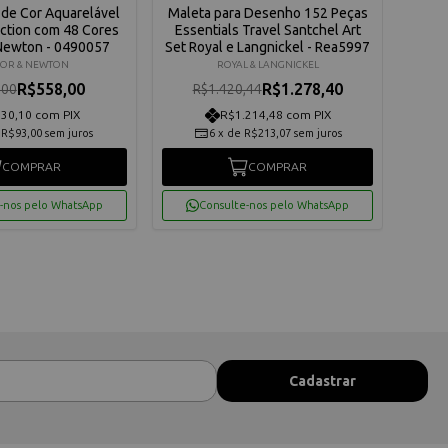
 de Cor Aquarelável
Maleta para Desenho 152 Peças
Láp
ection com 48 Cores
Essentials Travel Santchel Art
Perm
Newton - 0490057
Set Royal e Langnickel - Rea5997
Co
OR & NEWTON
ROYAL & LANGNICKEL
R$558,00
R$1.278,40
,00
R$1.420,44
30,10 com PIX
R$1.214,48 com PIX
e
R$93,00
sem juros
6
x
de
R$213,07
sem juros
COMPRAR
COMPRAR
-nos pelo WhatsApp
Consulte-nos pelo WhatsApp