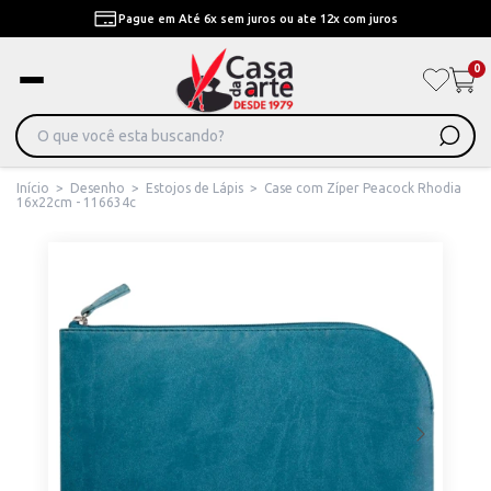
Pague em Até 6x sem juros ou ate 12x com juros
0
Início
>
Desenho
>
Estojos de Lápis
>
Case com Zíper Peacock Rhodia
16x22cm - 116634c