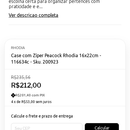
escolha certa para organizar pertences com
praticidade e e...
Ver descricao completa
RHODIA
Case com Zíper Peacock Rhodia 16x22cm -
116634c - Sku. 200923
R$235,56
R$212,00
R$201,40 com PIX
4
x de
R$53,00
sem juros
Calcule o frete e prazo de entrega
Entregas para o CEP:
Calcular