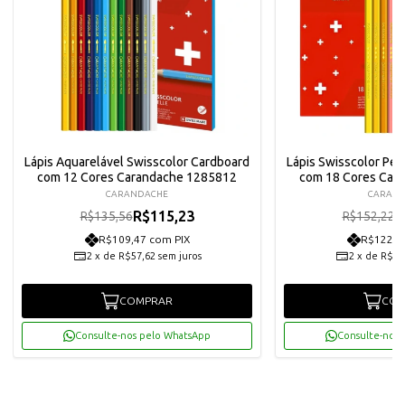
Lápis Aquarelável Swisscolor Cardboard
Lápis Swisscolor Pe
com 12 Cores Carandache 1285812
com 18 Cores Car
CARANDACHE
CARAN
R$115,23
R
R$135,56
R$152,22
R$109,47 com PIX
R$122,9
2
x
de
R$57,62
sem juros
2
x
de
R$64
COMPRAR
COM
Consulte-nos pelo WhatsApp
Consulte-nos 