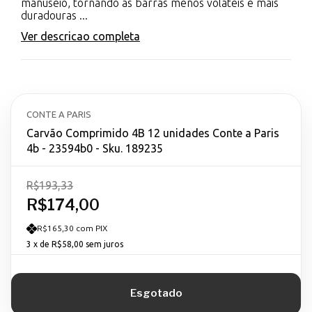
manuseio, tornando as barras menos voláteis e mais
duradouras ...
Ver descricao completa
CONTE A PARIS
Carvão Comprimido 4B 12 unidades Conte a Paris
4b - 23594b0 - Sku. 189235
R$193,33
R$174,00
R$165,30 com PIX
3
x de
R$58,00
sem juros