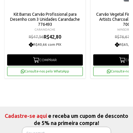
Kit Barras Carvão Profissional para
Carvão Vegetal Fin
Desenho com 3 Unidades Carandache
Artists Charcoal c
776493
7005
CARANDACHE
WINSOR &
R$42,80
R
R$47,56
R$76,67
R$40,66 com PIX
R$65,55
COMPRAR
COM
Consulte-nos pelo WhatsApp
Consulte-nos 
Cadastre-se aqui
e receba um cupom de desconto
de 5% na primeira compra!