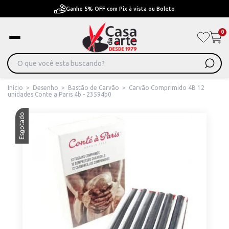
Ganhe 5% OFF com Pix à vista ou Boleto
0
Início
>
Desenho
>
Bastão de Carvão
>
Carvão Comprimido 4B 12
unidades Conte a Paris 4b - 23594b0
Esgotado