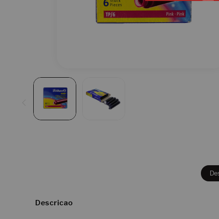
De
Descricao