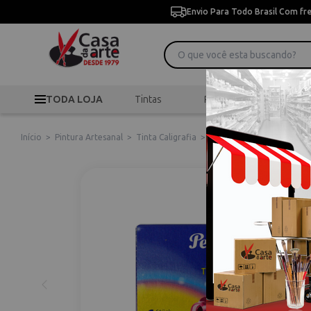
Envio Para Todo Brasil Com fr
TODA LOJA
Tintas
Pincéis
Desen
Início
>
Pintura Artesanal
>
Tinta Caligrafia
>
Cartucho Tde6 Pink 3210