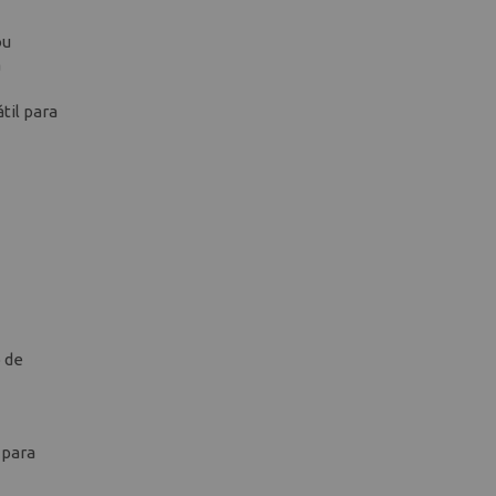
ou
a
til para
 de
 para