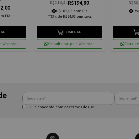
L
R$194,80
R$216,44
R$50
2,00
R$185,06 com PIX
R$
om PIX
3
x
de
R$64,93
sem juros
RAR
COMPRAR
lo WhatsApp
Consulte-nos pelo WhatsApp
Consulte
de
Eu li e concordo com os termos de uso