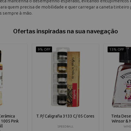
caneta mantenha o desempenho esperado, evitando entupimentos 
ara quem precisa de mobilidade e quer carregar a caneta tinteiro
as sempre à mão.
Ofertas inspiradas na sua navegação
9% OFF
15% OFF
Cerâmica
T. P/ Caligrafia 3133 C/ 05 Cores
Tinta Des
 1005 Pink
Winsor & 
ll
SPEEDBALL
WINS