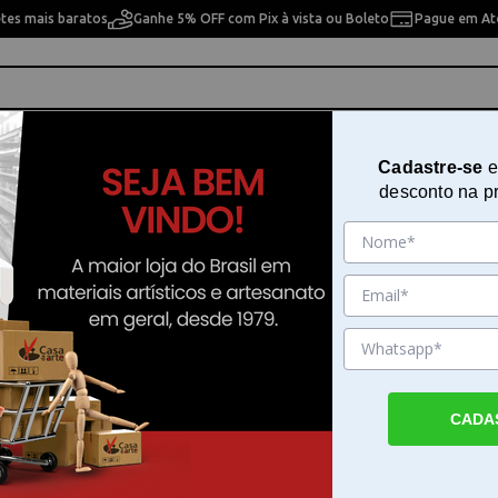
etes mais baratos
Ganhe 5% OFF com Pix à vista ou Boleto
Pague em Até
ho
Cavaletes
Pintura Artística
Pintura Artesan
Cadastre-se
e
desconto na p
75
Cartucho Tde6 Pink 321075
Sku. 80202
Detalhes do Produto
CADA
Cartucho Tde6 Pink para canetas tinteiro O
Tde6 Pink fornece a tinta necessária para 
fluidez da sua escrita em projetos de caligra
desenho ou anotações cotidianas. Este item 