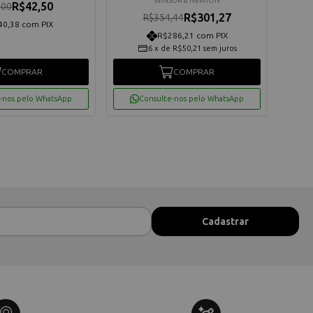
WINSOR & NEWTON
R$42,50
,00
R$301,27
R$354,44
40,38 com PIX
R$286,21 com PIX
6
x
de
R$50,21
sem juros
COMPRAR
COMPRAR
-nos pelo WhatsApp
Consulte-nos pelo WhatsApp