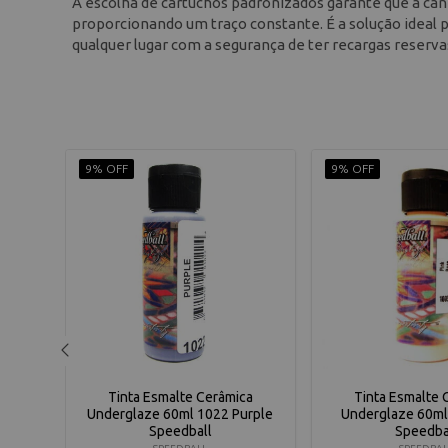
A escolha de cartuchos padronizados garante que a 
proporcionando um traço constante. É a solução ideal p
qualquer lugar com a segurança de ter recargas reserv
9% OFF
9% OFF
ca
Tinta Esmalte Cerâmica
Tinta Esmalte 
Aqua
Underglaze 60ml 1022 Purple
Underglaze 60ml
Speedball
Speedba