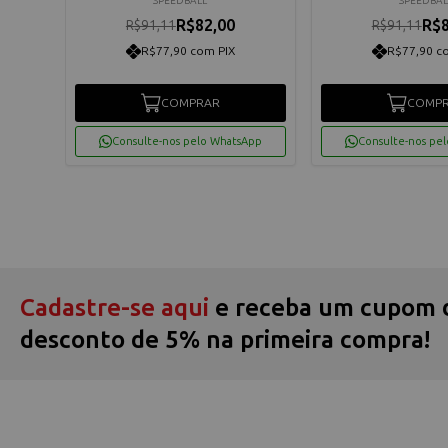
SPEEDBALL
SPEEDBAL
R$82,00
R$8
R$91,11
R$91,11
R$77,90 com PIX
R$77,90 c
COMPRAR
COMP
App
Consulte-nos pelo WhatsApp
Consulte-nos pe
Cadastre-se aqui
e receba um cupom 
desconto de 5% na primeira compra!