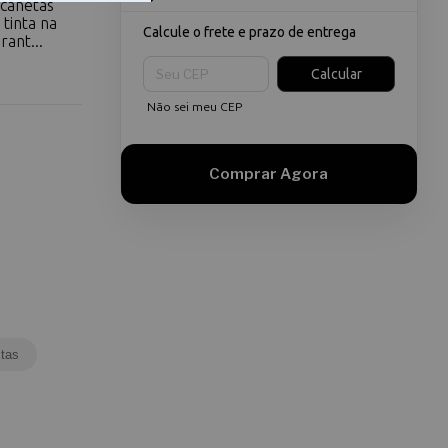
 canetas
 tinta na
Calcule o frete e prazo de entrega
rant...
Entregas para o CEP:
Calcular
Não sei meu CEP
tas