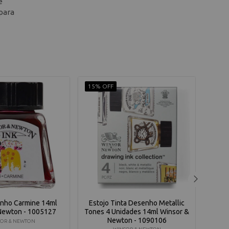
e
 para
15% OFF
10% 
enho Carmine 14ml
Estojo Tinta Desenho Metallic
Tinta
Newton - 1005127
Tones 4 Unidades 14ml Winsor &
Newton - 1090106
OR & NEWTON