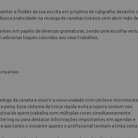
nter a fluidez da sua escrita em projetos de caligrafia, desenho 
busca praticidade na recarga de canetas tinteiro sem abrir mão d
brantes em papéis de diversas gramaturas, sendo uma escolha versá
m adicionar toques coloridos aos seus trabalhos.
ompatíveis.
 antigo da caneta e inserir a nova unidade com um leve movimento
 a pena. Esse sistema de troca rápida evita a sujeira comum nos
 rotina de quem trabalha com múltiplas cores simultaneamente.
ttering ou para destacar informações importantes em agendas e
ra que tanto o iniciante quanto o profissional tenham a tinta certa