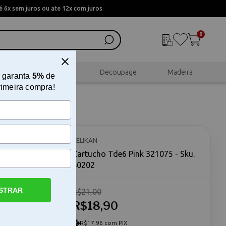
 6x sem juros ou ate 12x com juros
0
al
Scrapbook
Decoupage
Madeira
 garanta
5%
de
rimeira compra!
PELIKAN
Cartucho Tde6 Pink 321075 - Sku.
80202
STRAR
R$21,00
 Cartucho
manter a
R$18,90
fia,
é essencial
R$17,96 com PIX