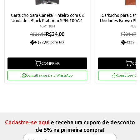
Cartucho para Caneta Tinteiro com 02
Cartucho para Canet
Unidades Black Platinum SPN-100A 1
Unidades Brown Pla
PLATINUM
PLATI
R$24,00
R
R$26,67
R$26,67
R$22,80 com PIX
R$22,80
COMPRAR
COM
Consulte-nos pelo WhatsApp
Consulte-nos 
Cadastre-se aqui
e receba um cupom de desconto
de 5% na primeira compra!