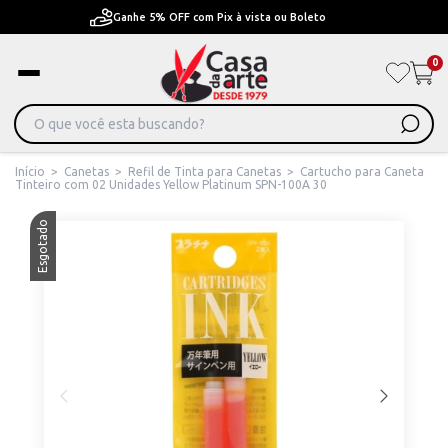
Pague em Até 6x sem juros ou ate 12x com juros
0
Início
>
Canetas
>
Refil de Tinta para Canetas
>
Cartucho para Caneta
Tinteiro com 02 Unidades Yellow Platinum SPN-100A 30
Esgotado