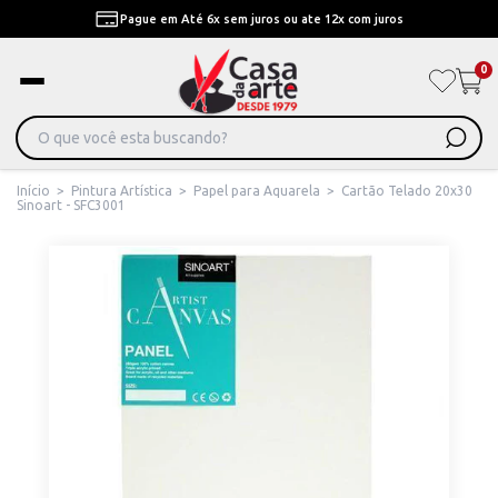
Pague em Até 6x sem juros ou ate 12x com juros
0
Início
>
Pintura Artística
>
Papel para Aquarela
>
Cartão Telado 20x30
Sinoart - SFC3001