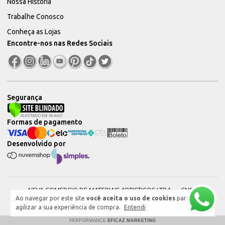
Nossa História
Trabalhe Conosco
Conheça as Lojas
Encontre-nos nas Redes Sociais
Segurança
Formas de pagamento
Desenvolvido por
NEVA COMERCIO DE MATERIAIS ARTISTICOS LTDA — CNPJ:
Ao navegar por este site
você aceita o uso de cookies
para
51604544000101 © 2026. Todos os direitos reservados.
agilizar a sua experiência de compra.
Entendi