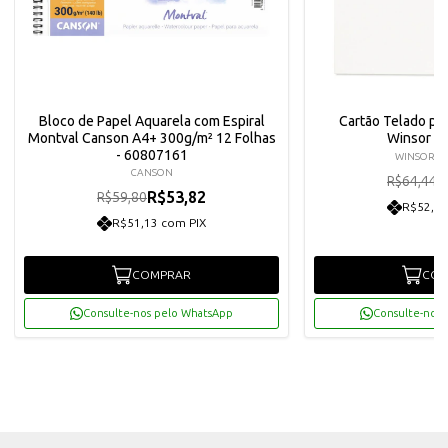
Bloco de Papel Aquarela com Espiral
Cartão Telado par
Montval Canson A4+ 300g/m² 12 Folhas
Winsor &
- 60807161
WINSOR &
CANSON
R
R$64,44
R$53,82
R$59,80
R$52,03
R$51,13 com PIX
COMPRAR
COM
Consulte-nos pelo WhatsApp
Consulte-nos 