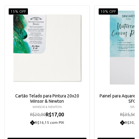
15% OFF
10% OFF
Cartão Telado para Pintura 20x20
Painel para Aquarela
Winsor & Newton
SFC3
WINSOR & NEWTON
SINO
R$17,00
R
R$20,00
R$35,56
R$16,15 com PIX
R$30,40