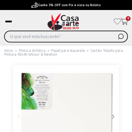
Ganhe 5% OFF com Pix à vista ou Boleto
0
Início
>
Pintura Artística
>
Papel para Aquarela
>
Cartão Telado para
Pintura 40x40 Winsor & Newton