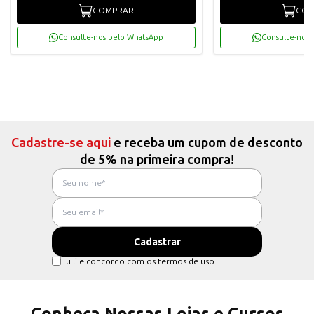
COMPRAR
COM
Consulte-nos pelo WhatsApp
Consulte-nos 
Cadastre-se aqui
e receba um cupom de desconto
de 5% na primeira compra!
Eu li e concordo com os termos de uso
Conheça Nossas Lojas e Cursos