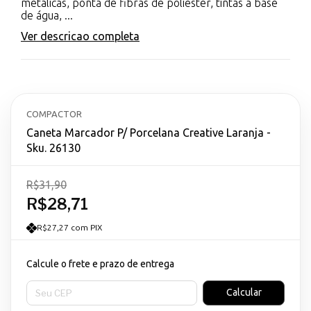
metálicas, ponta de fibras de poliéster, tintas à base
de água, ...
Ver descricao completa
COMPACTOR
Caneta Marcador P/ Porcelana Creative Laranja -
Sku. 26130
R$31,90
R$28,71
R$27,27 com PIX
Calcule o frete e prazo de entrega
Entregas para o CEP:
Calcular