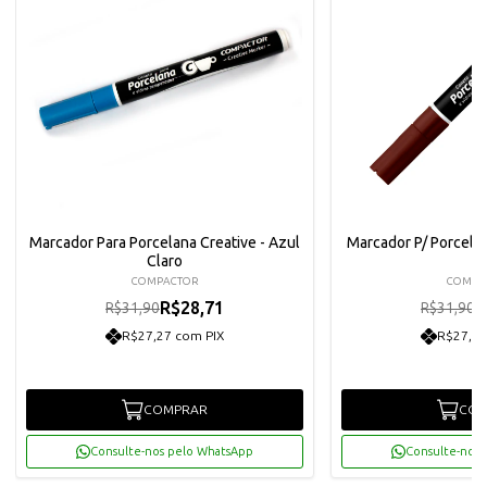
Marcador Para Porcelana Creative - Azul
Marcador P/ Porcela
Claro
COMPACTOR
COMPA
R$28,71
R
R$31,90
R$31,90
R$27,27 com PIX
R$27,27
COMPRAR
COM
Consulte-nos pelo WhatsApp
Consulte-nos 