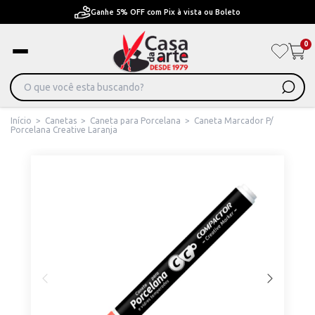
Ganhe 5% OFF com Pix à vista ou Boleto
0
Início
>
Canetas
>
Caneta para Porcelana
>
Caneta Marcador P/
Porcelana Creative Laranja