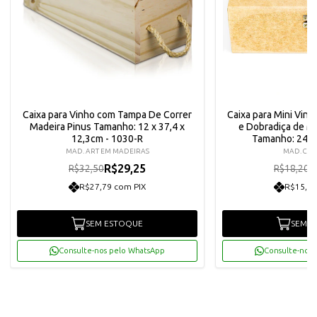
Caixa para Vinho com Tampa De Correr
Caixa para Mini Vin
Madeira Pinus Tamanho: 12 x 37,4 x
e Dobradiça de M
12,3cm - 1030-R
Tamanho: 24,5 
MAD. ART EM MADEIRAS
MAD. CA
R$29,25
R
R$32,50
R$18,20
R$27,79 com PIX
R$15,56
SEM ESTOQUE
SEM E
Consulte-nos pelo WhatsApp
Consulte-nos 