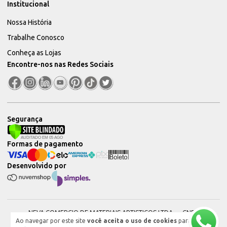
Institucional
Nossa História
Trabalhe Conosco
Conheça as Lojas
Encontre-nos nas Redes Sociais
Segurança
Formas de pagamento
Desenvolvido por
NEVA COMERCIO DE MATERIAIS ARTISTICOS LTDA — CNPJ:
Ao navegar por este site
você aceita o uso de cookies
para
51604544000101 © 2026. Todos os direitos reservados.