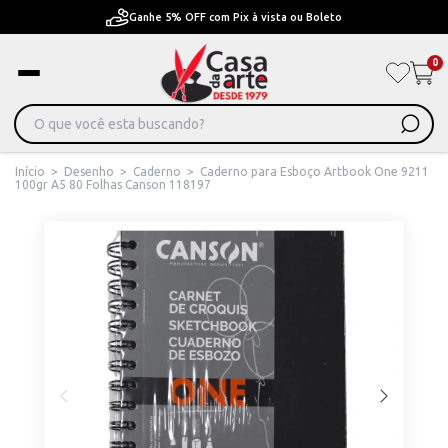
Pague em Até 6x sem juros ou ate 12x com juros
0
Início
>
Desenho
>
Caderno
>
Caderno para Esboço Artbook One 9211
100gr A5 80 Folhas Canson 118197