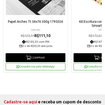
Papel Arches Tt 56x76 300g 1795026
Kit Escritura com
Sinoart -
ARCHES
SINO
R$111,10
R
R$123,44
R$172,67
R$105,55 com PIX
R$147,6
2
x
de
R$55,55
sem juros
3
x
de
R$51
COMPRAR
COM
Consulte-nos pelo WhatsApp
Consulte-nos 
Cadastre-se aqui
e receba um cupom de desconto