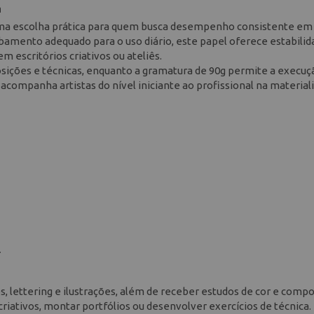
n
 uma escolha prática para quem busca desempenho consistente em
bamento adequado para o uso diário, este papel oferece estabilid
em escritórios criativos ou ateliês.
ições e técnicas, enquanto a gramatura de 90g permite a execuç
e acompanha artistas do nível iniciante ao profissional na material
.
 lettering e ilustrações, além de receber estudos de cor e compo
criativos, montar portfólios ou desenvolver exercícios de técnica.