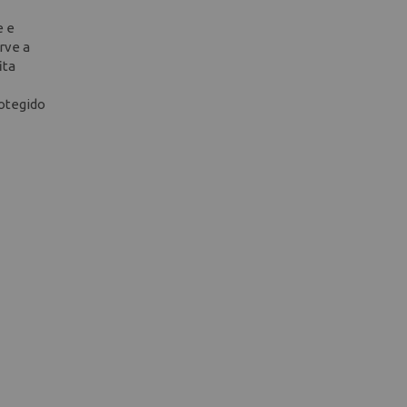
e e
rve a
ita
rotegido