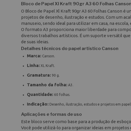
Bloco de Papel Xl Kraft 90gr A3 60 Folhas Canso
O Bloco de Papel Xl Kraft 90gr A3 60 Folhas Canson é
projetos de desenho, ilustração e estudos. Com um aca
manuseio, sendo ideal para utilizar em casa, na escola, 
O formato A3 proporciona maior liberdade para compos
diversos trabalhos artísticos. É um suporte versátil qu
de suas ideias.
Detalhes técnicos do papel artístico Canson
Marca:
Canson.
Linha:
XL Kraft.
Gramatura:
90 g.
Tamanho da folha:
A3.
Quantidade:
60 folhas.
Indicação:
Desenho, ilustração, estudos e projetos em papel
Aplicações e formas de uso
Este bloco serve como base para a produção de esboços,
Você pode utilizá-lo para organizar ideias em projetos 