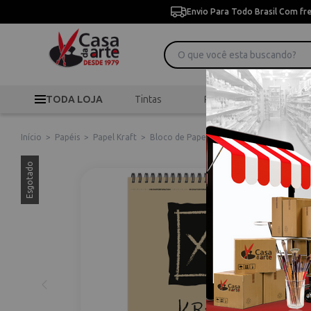
Envio Para Todo Brasil Com fr
TODA LOJA
Tintas
Pincéis
Desen
Início
>
Papéis
>
Papel Kraft
>
Bloco de Papel Xl Kraft 90gr A3 60 Folh
Esgotado