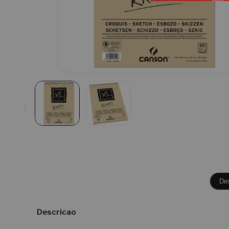
De
Descricao