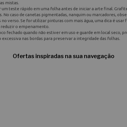
as mistas.
m teste rápido em uma folha antes de iniciar a arte final. Grafit
. No caso de canetas pigmentadas, nanquim ou marcadores, obse
o verso. Se for utilizar pinturas com mais água, uma dica é usar f
a reduzir o empenamento.
oco fechado quando não estiver em uso e guarde em local seco, p
o excessiva nas bordas para preservar a integridade das folhas.
Ofertas inspiradas na sua navegação