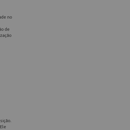
ade no
ão de
ização
sição.
 Ele