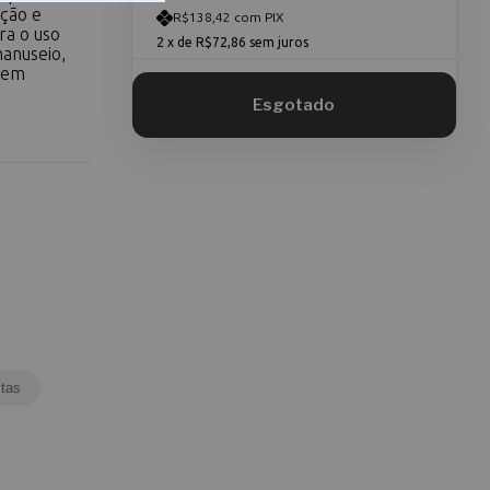
ação e
R$138,42 com PIX
a o uso
2
x de
R$72,86
sem juros
manuseio,
, em
tas