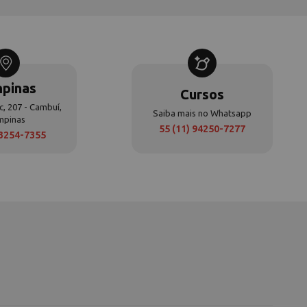
pinas
Cursos
c, 207 - Cambuí,
Saiba mais no Whatsapp
mpinas
55 (11) 94250-7277
 3254-7355