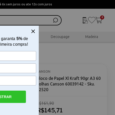
 6x sem juros ou ate 12x com juros
0
al
Scrapbook
Decoupage
Madeira
 garanta
5%
de
rimeira compra!
60 Folhas
CANSON
Bloco de Papel Xl Kraft 90gr A3 60
Folhas Canson 60039142 - Sku.
92520
STRAR
R$161,90
 Canson O
Canson é
R$145,71
empenho