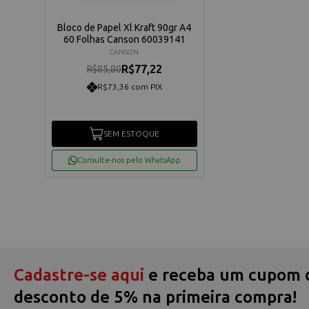
Bloco de Papel Xl Kraft 90gr A4
60 Folhas Canson 60039141
CANSON
R$77,22
R$85,80
R$73,36 com PIX
SEM ESTOQUE
Consulte-nos pelo WhatsApp
Cadastre-se aqui
e receba um cupom 
desconto de 5% na primeira compra!