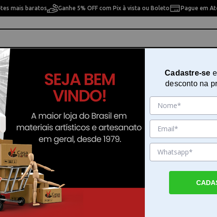
etes mais baratos
Ganhe 5% OFF com Pix à vista ou Boleto
Pague em Até
ho
Cavaletes
Pintura Artística
Pintura Artesan
Cadastre-se
e
desconto na p
as Canson 60039142
Bloco de Papel Xl Kraft 90gr A3 
Canson 60039142
Sku. 92520
Detalhes do Produto
CADA
Bloco de Papel Xl Kraft 90gr A3 60 Folhas
Bloco de Papel Xl Kraft 90gr A3 60 Folhas 
uma escolha prática para quem busca des