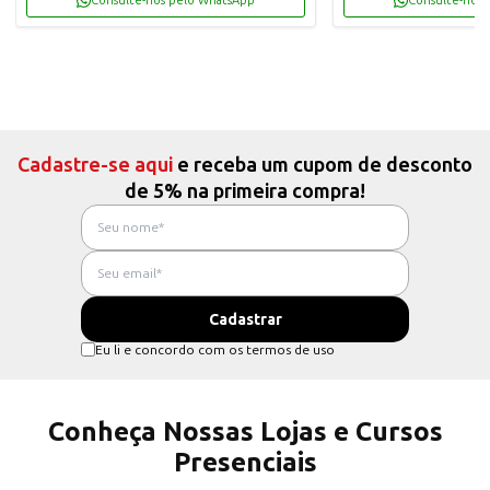
Consulte-nos pelo WhatsApp
Consulte-nos 
Cadastre-se aqui
e receba um cupom de desconto
de 5% na primeira compra!
Eu li e concordo com os termos de uso
Conheça Nossas Lojas e Cursos
Presenciais