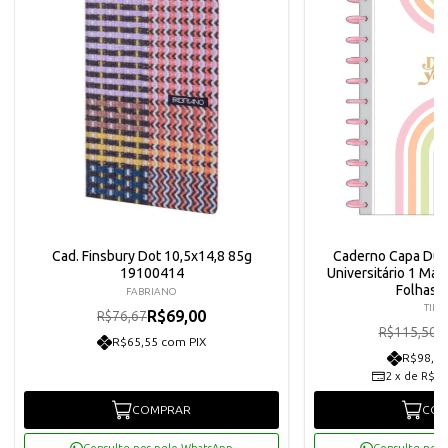
Cad. Finsbury Dot 10,5x14,8 85g
Caderno Capa Dura 
19100414
Universitário 1 Mat
Folhas 
FABRIANO
TILI
R$69,00
R$76,67
R
R$115,50
R$65,55 com PIX
R$98,75
2
x
de
R$51
COMPRAR
COM