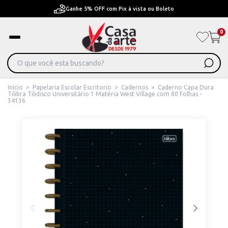
x à vista ou Boleto
Pague em Até 6x sem juros ou 
0
Início
>
Papelaria Escolar Escritorio
>
Cadernos
>
Caderno Capa Dura
Tilibra Tilidisco Universitário 1 Matéria West Village com 80 Folhas -
34136