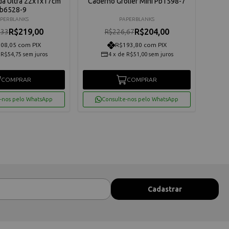
da Ultra 22x1x17cm
Caderno Grolier Mini Pb1598-7
Cad
b6528-9
Ul
PERBLANKS
PAPERBLANKS
R$219,00
R$204,00
,33
R$226,67
08,05 com PIX
R$193,80 com PIX
e
R$54,75
sem juros
4
x
de
R$51,00
sem juros
COMPRAR
COMPRAR
-nos pelo WhatsApp
Consulte-nos pelo WhatsApp