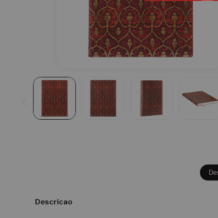
De
Descricao