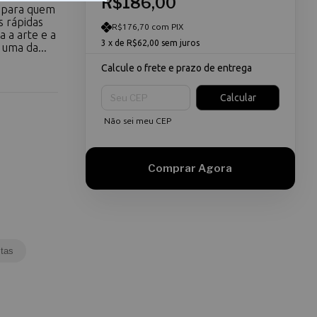
R$186,00
l para quem
s rápidas
R$176,70 com PIX
 a arte e a
3
x de
R$62,00
sem juros
 uma da...
Calcule o frete e prazo de entrega
Entregas para o CEP:
Calcular
Não sei meu CEP
tas