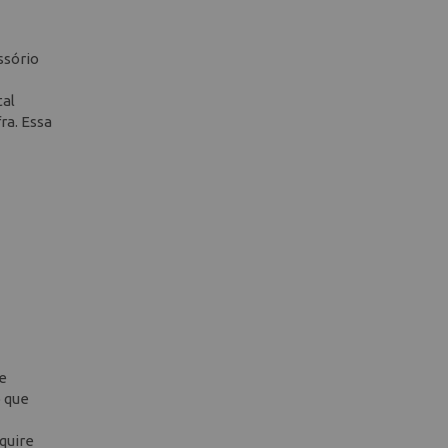
ssório
tal
ra. Essa
de
o que
quire