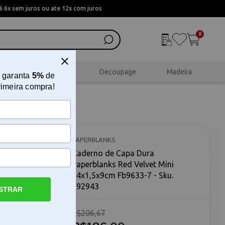
 6x sem juros ou ate 12x com juros
0
al
Scrapbook
Decoupage
Madeira
 garanta
5%
de
rimeira compra!
nks Red
PAPERBLANKS
Caderno de Capa Dura
Paperblanks Red Velvet Mini
14x1,5x9cm Fb9633-7 - Sku.
192943
STRAR
vet Mini O
R$206,67
et Mini
m formato