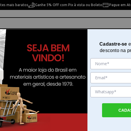
etes mais baratos
Ganhe 5% OFF com Pix à vista ou Boleto
Pague em Até
ho
Cavaletes
Pintura Artística
Pintura Artesan
Cadastre-se
e
desconto na p
blanks Red Velvet Mini 14x1,5x9cm Fb9633-7
Caderno de Capa Dura Paperbla
Velvet Mini 14x1,5x9cm Fb9633-7
Sku. 192943
Detalhes do Produto
CADA
Caderno de capa dura Paperblanks Red Vel
caderno de capa dura Paperblanks Red Velv
combina funcionalidade e inspiração em u