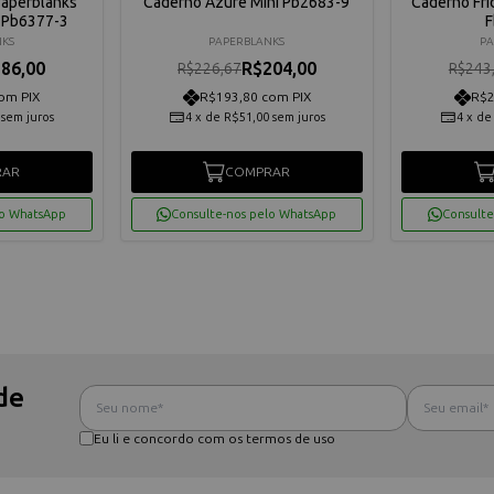
Paperblanks
Caderno Azure Mini Pb2683-9
Caderno Fri
 Pb6377-3
F
NKS
PAPERBLANKS
PA
86,00
R$204,00
R$226,67
R$243
om PIX
R$193,80 com PIX
R$2
sem juros
4
x
de
R$51,00
sem juros
4
x
d
RAR
COMPRAR
lo WhatsApp
Consulte-nos pelo WhatsApp
Consulte
de
Eu li e concordo com os termos de uso