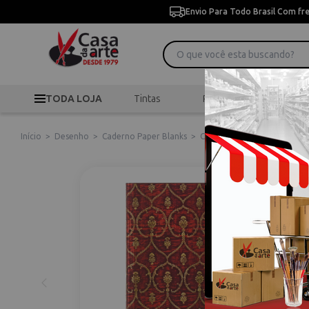
Envio Para Todo Brasil Com fr
TODA LOJA
Tintas
Pincéis
Desen
Início
>
Desenho
>
Caderno Paper Blanks
>
Caderno de Capa Dura Paper