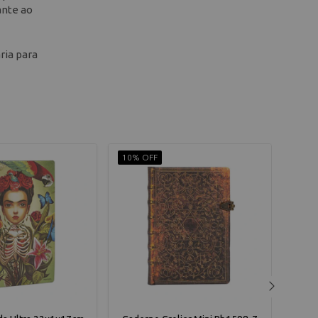
ante ao
ria para
10% OFF
9% O