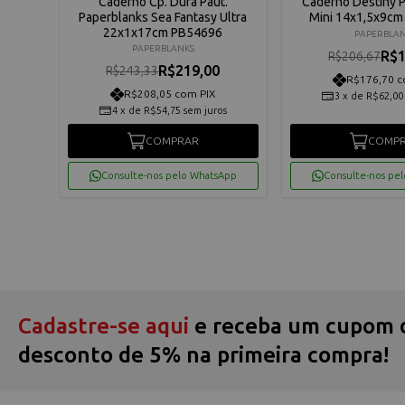
Slim
Caderno Cp. Dura Paut.
Caderno Destiny 
 Blue
Paperblanks Sea Fantasy Ultra
Mini 14x1,5x9cm
22x1x17cm PB54696
PAPERBLA
PAPERBLANKS
R$1
R$206,67
R$219,00
R$243,33
R$176,70 c
R$208,05 com PIX
3
x
de
R$62,00
os
4
x
de
R$54,75
sem juros
COMPRAR
COMP
App
Consulte-nos pelo WhatsApp
Consulte-nos pe
Cadastre-se aqui
e receba um cupom 
desconto de 5% na primeira compra!