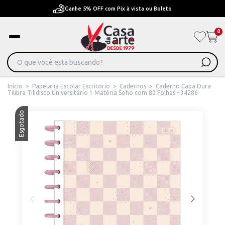
Ganhe 5% OFF com Pix à vista ou Boleto
0
Início
>
Papelaria Escolar Escritorio
>
Cadernos
>
Caderno Capa Dura
Tilibra Tilidisco Universitário 1 Matéria Soho com 80 Folhas - 34286
Esgotado