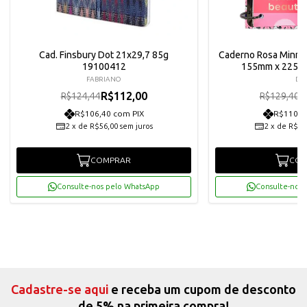
Cad. Finsbury Dot 21x29,7 85g
Caderno Rosa Minnie
19100412
155mm x 225m
FABRIANO
DA
R$112,00
R
R$124,44
R$129,40
R$106,40 com PIX
R$110,6
2
x
de
R$56,00
sem juros
2
x
de
R$58
COMPRAR
COM
Consulte-nos pelo WhatsApp
Consulte-nos 
Cadastre-se aqui
e receba um cupom de desconto
de 5% na primeira compra!