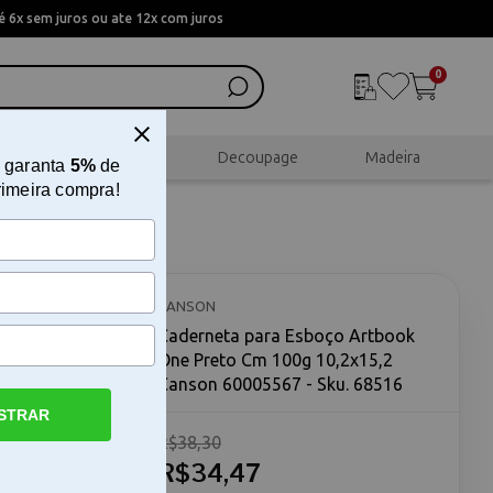
 6x sem juros ou ate 12x com juros
0
al
Scrapbook
Decoupage
Madeira
 garanta
5%
de
rimeira compra!
 One
CANSON
Caderneta para Esboço Artbook
One Preto Cm 100g 10,2x15,2
Canson 60005567 - Sku. 68516
STRAR
R$38,30
R$34,47
o Cm 100g