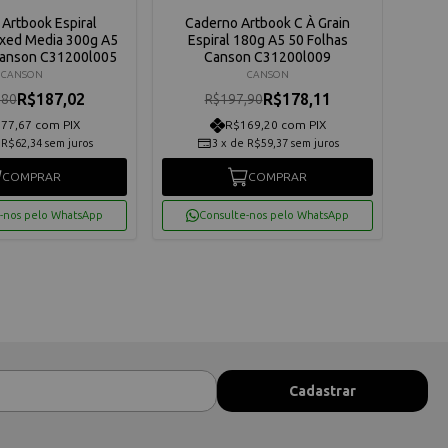
Artbook Espiral
Caderno Artbook C À Grain
Bloc
ixed Media 300g A5
Espiral 180g A5 50 Folhas
A
Canson C31200l005
Canson C31200l009
CANSON
CANSON
R$187,02
R$178,11
,80
R$197,90
77,67 com PIX
R$169,20 com PIX
e
R$62,34
sem juros
3
x
de
R$59,37
sem juros
COMPRAR
COMPRAR
-nos pelo WhatsApp
Consulte-nos pelo WhatsApp