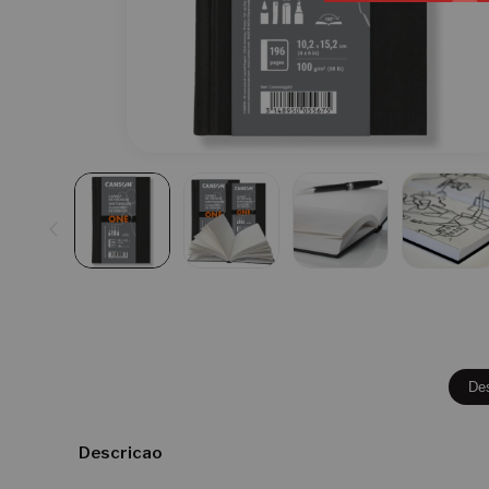
De
Descricao