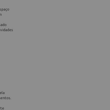
espaço
m
sado
ividades
ela
mentos.
rte