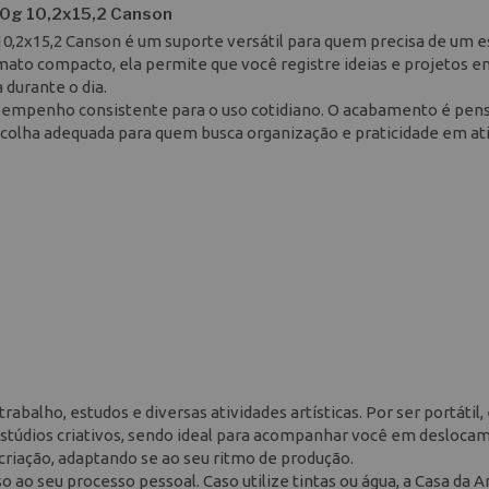
0g 10,2x15,2 Canson
0,2x15,2 Canson é um suporte versátil para quem precisa de um 
ato compacto, ela permite que você registre ideias e projetos e
 durante o dia.
esempenho consistente para o uso cotidiano. O acabamento é pen
scolha adequada para quem busca organização e praticidade em at
rabalho, estudos e diversas atividades artísticas. Por ser portátil, 
estúdios criativos, sendo ideal para acompanhar você em desloca
riação, adaptando se ao seu ritmo de produção.
ao seu processo pessoal. Caso utilize tintas ou água, a Casa da A