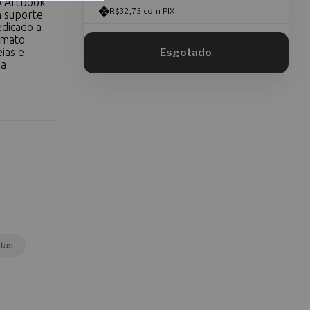
o Artbook
R$32,75 com PIX
 suporte
edicado a
rmato
ias e
 a
tas