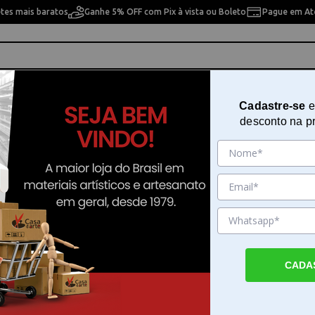
etes mais baratos
Ganhe 5% OFF com Pix à vista ou Boleto
Pague em Até
ho
Cavaletes
Pintura Artística
Pintura Artesan
Cadastre-se
e
desconto na p
rtbook One Preto Cm 100g 10,2x15,2 Canson 60005567
Caderneta para Esboço Artbook
Preto Cm 100g 10,2x15,2 Canson
60005567
Sku. 68516
CADA
Detalhes do Produto
Caderneta para Esboço Artbook One Pret