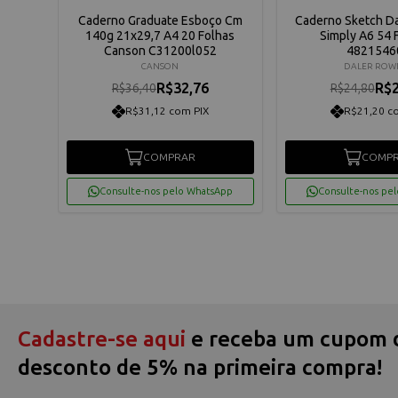
para
Caderno Graduate Esboço Cm
Caderno Sketch D
n A5
140g 21x29,7 A4 20 Folhas
Simply A6 54 
Canson C31200l052
4821546
CANSON
DALER ROW
R$32,76
R$2
R$36,40
R$24,80
R$31,12 com PIX
R$21,20 c
os
COMPRAR
COMP
App
Consulte-nos pelo WhatsApp
Consulte-nos pe
Cadastre-se aqui
e receba um cupom 
desconto de 5% na primeira compra!