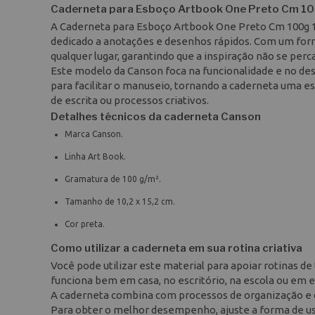
Caderneta para Esboço Artbook One Preto Cm 10
A Caderneta para Esboço Artbook One Preto Cm 100g 1
dedicado a anotações e desenhos rápidos. Com um form
qualquer lugar, garantindo que a inspiração não se perca
Este modelo da Canson foca na funcionalidade e no d
para facilitar o manuseio, tornando a caderneta uma e
de escrita ou processos criativos.
Detalhes técnicos da caderneta Canson
Marca Canson.
Linha Art Book.
Gramatura de 100 g/m².
Tamanho de 10,2 x 15,2 cm.
Cor preta.
Como utilizar a caderneta em sua rotina criativa
Você pode utilizar este material para apoiar rotinas de t
funciona bem em casa, no escritório, na escola ou em 
A caderneta combina com processos de organização e c
Para obter o melhor desempenho, ajuste a forma de uso 