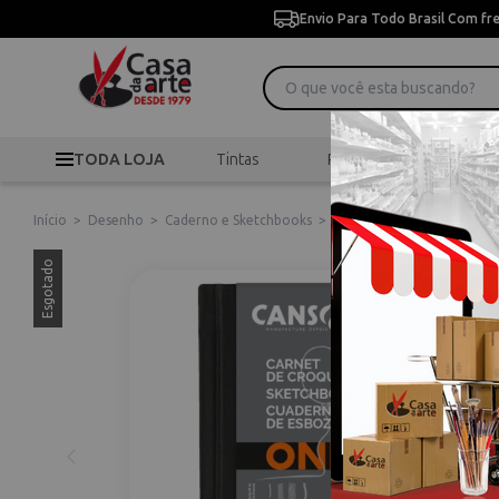
Envio Para Todo Brasil Com fr
TODA LOJA
Tintas
Pincéis
Desen
Início
>
Desenho
>
Caderno e Sketchbooks
>
Caderneta para Esboço A
Esgotado