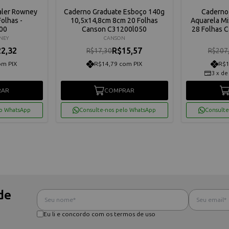
aler Rowney
Caderno Graduate Esboço 140g
Caderno 
Folhas -
10,5x14,8cm 8cm 20 Folhas
Aquarela M
00
Canson C31200l050
28 Folhas 
NEY
CANSON
2,32
R$15,57
R$17,30
R$207
om PIX
R$14,79 com PIX
R$1
3
x
d
RAR
COMPRAR
lo WhatsApp
Consulte-nos pelo WhatsApp
Consulte
de
Eu li e concordo com os termos de uso