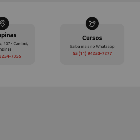
pinas
Cursos
c, 207 - Cambuí,
Saiba mais no Whatsapp
mpinas
55 (11) 94250-7277
 3254-7355