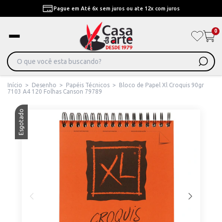
Pague em Até 6x sem juros ou ate 12x com juros
0
Início
>
Desenho
>
Papéis Técnicos
>
Bloco de Papel Xl Croquis 90gr
7103 A4 120 Folhas Canson 79789
Esgotado