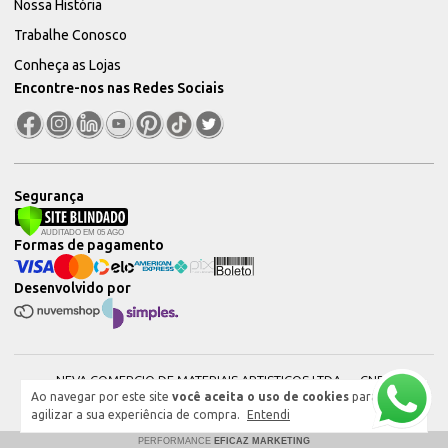
Nossa História
Trabalhe Conosco
Conheça as Lojas
Encontre-nos nas Redes Sociais
Segurança
Formas de pagamento
Desenvolvido por
NEVA COMERCIO DE MATERIAIS ARTISTICOS LTDA — CNPJ:
Ao navegar por este site
você aceita o uso de cookies
para
51604544000101 © 2026. Todos os direitos reservados.
agilizar a sua experiência de compra.
Entendi