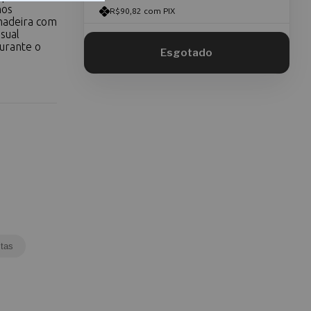
hos
R$90,82 com PIX
 madeira com
sual
durante o
tas