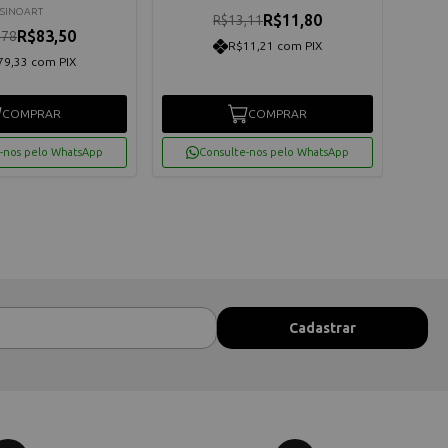
SINOART
R$11,80
R$13,11
R$83,50
,78
R$11,21 com PIX
79,33 com PIX
COMPRAR
COMPRAR
-nos pelo WhatsApp
Consulte-nos pelo WhatsApp