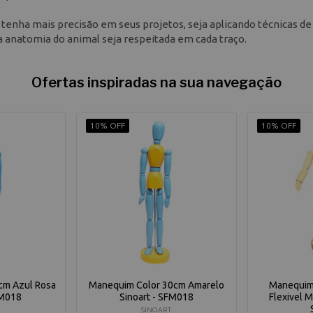
ê tenha mais precisão em seus projetos, seja aplicando técnicas de
a anatomia do animal seja respeitada em cada traço.
Ofertas inspiradas na sua navegação
10% OFF
10% OFF
cm Azul Rosa
Manequim Color 30cm Amarelo
Manequim
FM018
Sinoart - SFM018
Flexivel M
SINOART