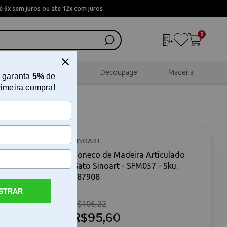
 6x sem juros ou ate 12x com juros
0
al
Scrapbook
Decoupage
Madeira
 garanta
5%
de
rimeira compra!
ato
SINOART
Boneco de Madeira Articulado
Gato Sinoart - SFM057 - Sku.
187908
STRAR
R$106,22
eira
 em formato
R$95,60
quim animal