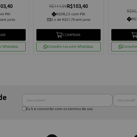
03,40
R$103,40
R$114,89
R$92
om PIX
R$98,23 com PIX
R$
sem juros
2
x
de
R$51,70
sem juros
RAR
COMPRAR
lo WhatsApp
Consulte-nos pelo WhatsApp
Consulte
de
Eu li e concordo com os termos de uso