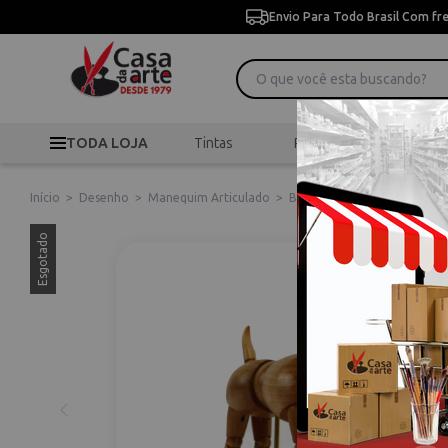
Envio Para Todo Brasil Com fr
TODA LOJA
Tintas
Pincéis
Desen
Início
>
Desenho
>
Manequim Articulado
>
Boneco de Madeira Articula
Esgotado