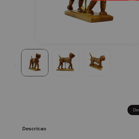
De
Descricao