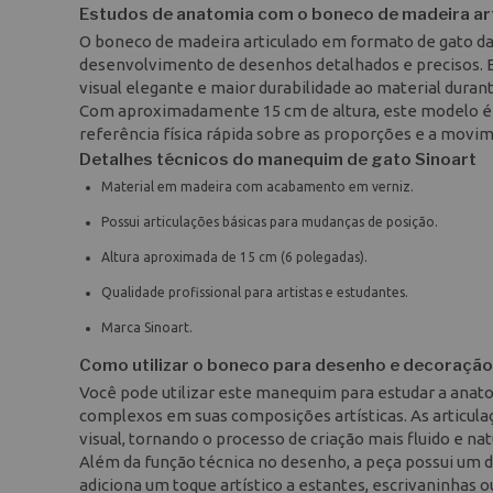
Estudos de anatomia com o boneco de madeira ar
O boneco de madeira articulado em formato de gato da
desenvolvimento de desenhos detalhados e precisos. 
visual elegante e maior durabilidade ao material durant
Com aproximadamente 15 cm de altura, este modelo é 
referência física rápida sobre as proporções e a mov
Detalhes técnicos do manequim de gato Sinoart
Material em madeira com acabamento em verniz.
Possui articulações básicas para mudanças de posição.
Altura aproximada de 15 cm (6 polegadas).
Qualidade profissional para artistas e estudantes.
Marca Sinoart.
Como utilizar o boneco para desenho e decoração
Você pode utilizar este manequim para estudar a anato
complexos em suas composições artísticas. As articula
visual, tornando o processo de criação mais fluido e natu
Além da função técnica no desenho, a peça possui um de
adiciona um toque artístico a estantes, escrivaninhas o