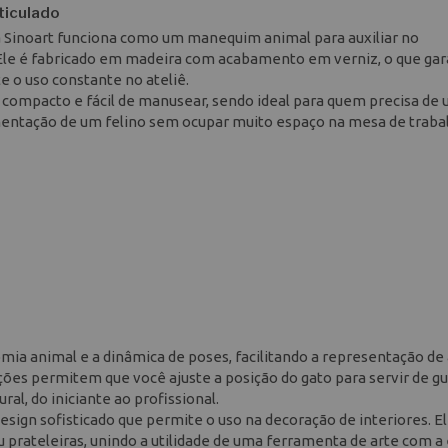
ticulado
 Sinoart funciona como um manequim animal para auxiliar no
Ele é fabricado em madeira com acabamento em verniz, o que ga
e o uso constante no ateliê.
compacto e fácil de manusear, sendo ideal para quem precisa de
imentação de um felino sem ocupar muito espaço na mesa de traba
mia animal e a dinâmica de poses, facilitando a representação de
ções permitem que você ajuste a posição do gato para servir de gu
ral, do iniciante ao profissional.
sign sofisticado que permite o uso na decoração de interiores. E
u prateleiras, unindo a utilidade de uma ferramenta de arte com a 