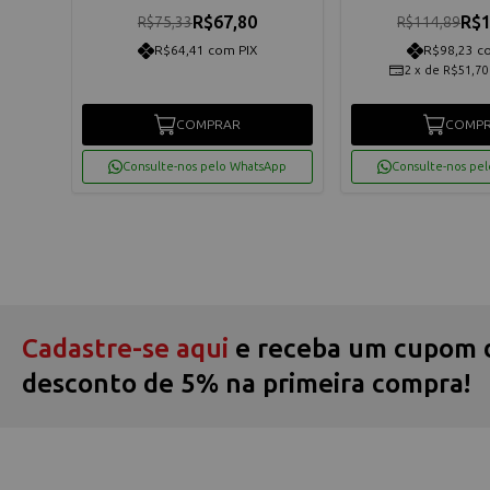
R$67,80
R$1
R$75,33
R$114,89
R$64,41 com PIX
R$98,23 c
os
2
x
de
R$51,70
COMPRAR
COMP
App
Consulte-nos pelo WhatsApp
Consulte-nos pe
Cadastre-se aqui
e receba um cupom 
desconto de 5% na primeira compra!