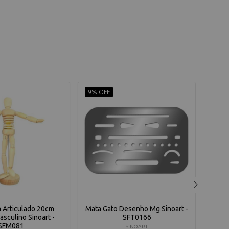
9% OFF
9% O
 Articulado 20cm
Mata Gato Desenho Mg Sinoart -
Ma
asculino Sinoart -
SFT0166
Fe
SFM081
SINOART