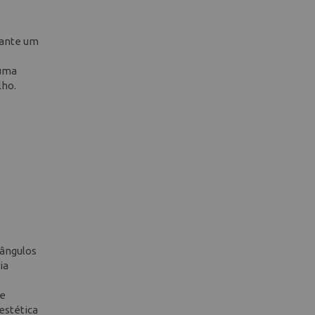
rante um
 uma
lho.
 ângulos
ia
le
estética