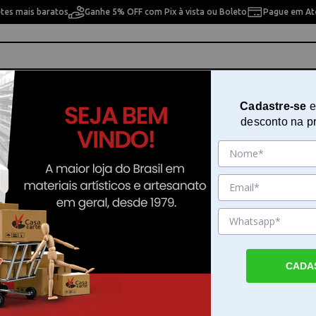
etes mais baratos
Ganhe 5% OFF com Pix à vista ou Boleto
Pague em Até
ho
Cavaletes
Pintura Artística
Pintura Artesan
Cadastre-se
e
desconto na p
do Gato Sinoart - SFM057
Boneco de Madeira Articulado G
Sinoart - SFM057
Sku. 187908
Detalhes do Produto
CADA
Estudos de anatomia com o boneco de mad
articulado O boneco de madeira articulado
de gato da Sinoart funciona como um mane