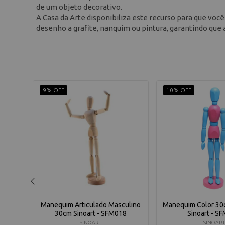
de um objeto decorativo.
A Casa da Arte disponibiliza este recurso para que voc
desenho a grafite, nanquim ou pintura, garantindo que 
9% OFF
10% OFF
Preto
Manequim Articulado Masculino
Manequim Color 30
30cm Sinoart - SFM018
Sinoart - S
SINOART
SINOART