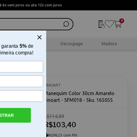
 6x sem juros ou ate 12x com juros
0
al
Scrapbook
Decoupage
Madeira
 garanta
5%
de
rimeira compra!
noart -
SINOART
Manequim Color 30cm Amarelo
Sinoart - SFM018 - Sku. 165055
STRAR
R$114,89
R$103,40
ra estudos
lo Sinoart
 para
R$98,23 com PIX