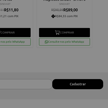
SINOART
SINOART
R$11,80
R$89,00
,11
R$98,89
11,21 com PIX
R$84,55 com PIX
COMPRAR
COMPRAR
-nos pelo WhatsApp
Consulte-nos pelo WhatsApp