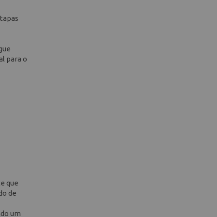
etapas
egue
al para o
te que
do de
endo um