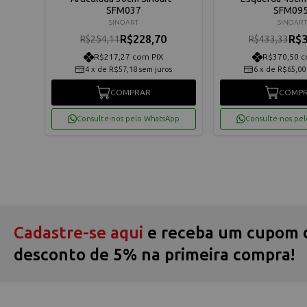
SFM037
SFM095
SINOART
SINOART
R$228,70
R$3
R$254,11
R$433,33
R$217,27 com PIX
R$370,50 c
4
x
de
R$57,18
sem juros
6
x
de
R$65,00
COMPRAR
COMP
App
Consulte-nos pelo WhatsApp
Consulte-nos pe
Cadastre-se aqui
e receba um cupom 
desconto de 5% na primeira compra!