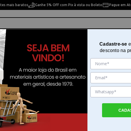
etes mais baratos
Ganhe 5% OFF com Pix à vista ou Boleto
Pague em Até
ho
Cavaletes
Pintura Artística
Pintura Artesan
Cadastre-se
e
desconto na p
lo Sinoart - SFM018
Manequim Color 30cm Amarelo Si
SFM018
Sku. 165055
Detalhes do Produto
CADA
Manequim Color 30cm Amarelo Sinoart - pa
de desenho O Manequim Color 30cm Amare
- é uma ferramenta articulada desenvolvida