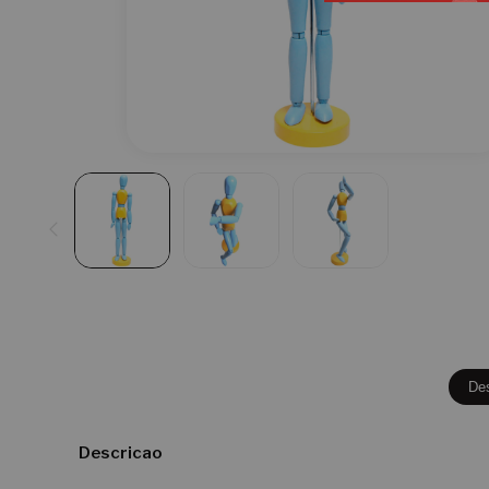
De
Descricao