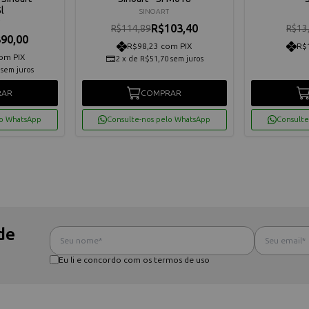
l
SINOART
R$103,40
R$114,89
R$13
90,00
R$98,23 com PIX
R$
om PIX
2
x
de
R$51,70
sem juros
sem juros
RAR
COMPRAR
lo WhatsApp
Consulte-nos pelo WhatsApp
Consulte
de
Eu li e concordo com os termos de uso