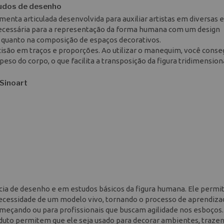
tudos de desenho
nta articulada desenvolvida para auxiliar artistas em diversas 
 necessária para a representação da forma humana com um design
o quanto na composição de espaços decorativos.
cisão em traços e proporções. Ao utilizar o manequim, você cons
peso do corpo, o que facilita a transposição da figura tridimension
 Sinoart
a de desenho e em estudos básicos da figura humana. Ele permi
ecessidade de um modelo vivo, tornando o processo de aprendiza
meçando ou para profissionais que buscam agilidade nos esboços.
produto permitem que ele seja usado para decorar ambientes, traz