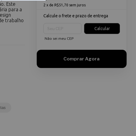
ão. Este
2
x de
R$51,70
sem juros
ria para a
esign
Calcule o frete e prazo de entrega
de trabalho
Entregas para o CEP:
Calcular
Não sei meu CEP
tas