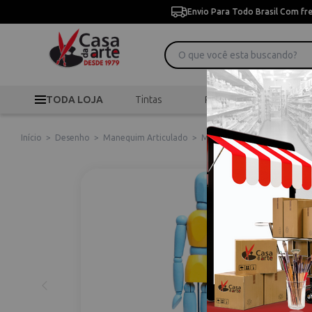
Envio Para Todo Brasil Com fr
TODA LOJA
Tintas
Pincéis
Desen
Início
>
Desenho
>
Manequim Articulado
>
Manequim Color 30cm Amare