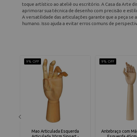
toque artístico ao ateliê ou escritório. A Casa da Arte 
aprimorar sua técnica de desenho com precisão e estil
A versatilidade das articulações garante que a peça se
humano. Isso ajuda a evitar erros comuns de perspectiv
9% OFF
9% OFF
0cm
Mao Articulada Esquerda
Antebraço com Mão
t -
Articulada 30cm Sinoart -
Esquerda 45cm 