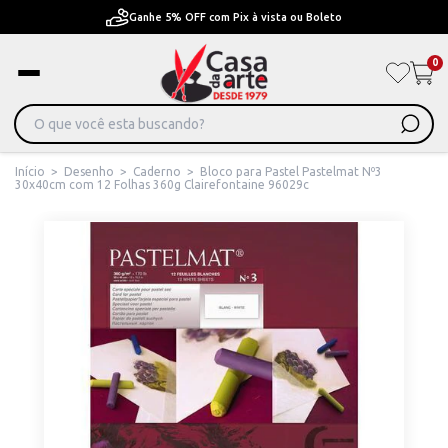
Ganhe 5% OFF com Pix à vista ou Boleto
0
Início
>
Desenho
>
Caderno
>
Bloco para Pastel Pastelmat Nº3
30x40cm com 12 Folhas 360g Clairefontaine 96029c