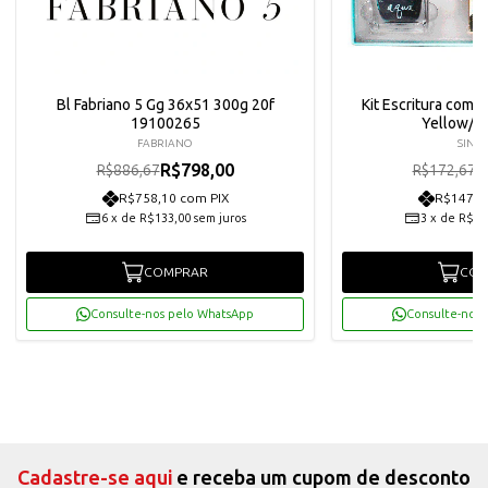
Bl Fabriano 5 Gg 36x51 300g 20f
Kit Escritura com 7
19100265
Yellow/l
FABRIANO
SINO
R$798,00
R
R$886,67
R$172,67
R$758,10 com PIX
R$147,6
6
x
de
R$133,00
sem juros
3
x
de
R$51
COMPRAR
COM
Consulte-nos pelo WhatsApp
Consulte-nos 
Cadastre-se aqui
e receba um cupom de desconto