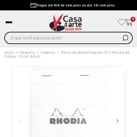
Pague em Até 6x sem juros ou ate 12x com juros
0
Início
>
Desenho
>
Caderno
>
Bloco de Notas Pautado N13 Rhodia 80
Folhas - 10,5x14,8cm