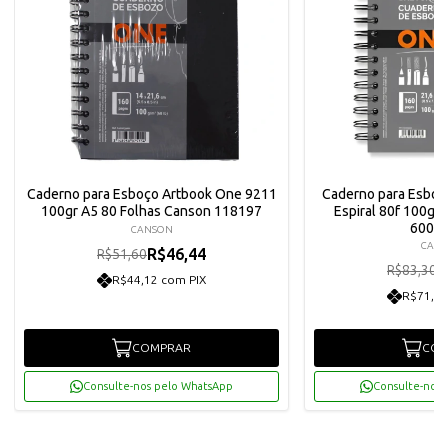
Caderno para Esboço Artbook One 9211
Caderno para Esbo
100gr A5 80 Folhas Canson 118197
Espiral 80f 100g 
6003
CANSON
CAN
R$46,44
R$51,60
R
R$83,30
R$44,12 com PIX
R$71,22
COMPRAR
COM
Consulte-nos pelo WhatsApp
Consulte-nos 