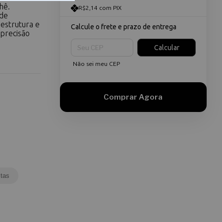
hê.
R$2,14 com PIX
ade
estrutura e
Calcule o frete e prazo de entrega
precisão
Entregas para o CEP:
Calcular
Não sei meu CEP
tas