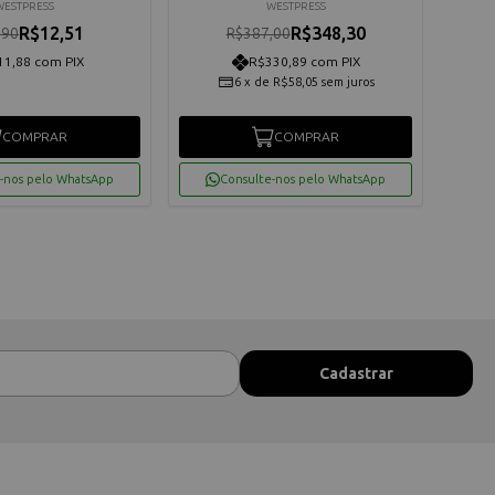
WESTPRESS
WESTPRESS
R$12,51
R$348,30
,90
R$387,00
11,88 com PIX
R$330,89 com PIX
6
x
de
R$58,05
sem juros
COMPRAR
COMPRAR
-nos pelo WhatsApp
Consulte-nos pelo WhatsApp