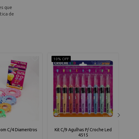
es que
tica de
10% OFF
10% 
pom C/4 Diamentros
Kit C/9 Agulhas P/ Croche Led
Ba
4515
Woo