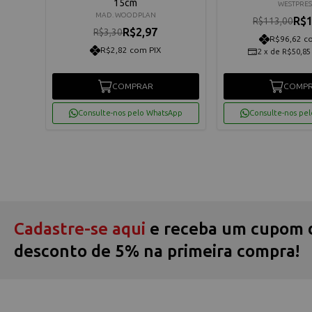
15cm
WESTPRES
MAD. WOODPLAN
R$1
R$113,00
R$2,97
R$3,30
R$96,62 c
R$2,82 com PIX
2
x
de
R$50,85
COMPRAR
COMP
App
Consulte-nos pelo WhatsApp
Consulte-nos pe
Cadastre-se aqui
e receba um cupom 
desconto de 5% na primeira compra!