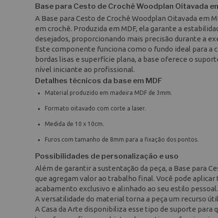
Base para Cesto de Crochê Woodplan Oitavada 
A Base para Cesto de Crochê Woodplan Oitavada em MDF
em crochê. Produzida em MDF, ela garante a estabilida
desejados, proporcionando mais precisão durante a ex
Este componente funciona como o fundo ideal para a cri
bordas lisas e superfície plana, a base oferece o supo
nível iniciante ao profissional.
Detalhes técnicos da base em MDF
Material produzido em madeira MDF de 3mm.
Formato oitavado com corte a laser.
Medida de 10 x 10cm.
Furos com tamanho de 8mm para a fixação dos pontos.
Possibilidades de personalização e uso
Além de garantir a sustentação da peça, a Base para
que agregam valor ao trabalho final. Você pode aplicar t
acabamento exclusivo e alinhado ao seu estilo pessoal.
A versatilidade do material torna a peça um recurso úti
A Casa da Arte disponibiliza esse tipo de suporte para q