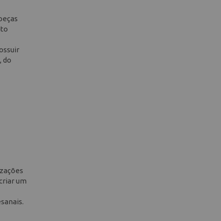
peças
ato
ossuir
, do
izações
 criar um
esanais.