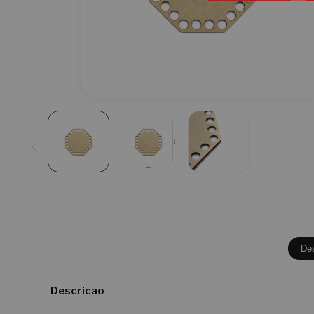
De
Descricao