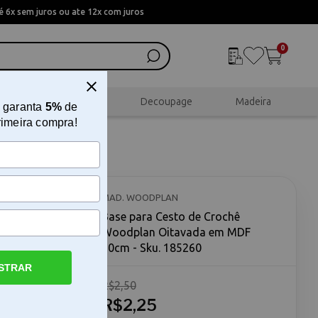
 6x sem juros ou ate 12x com juros
0
al
Scrapbook
Decoupage
Madeira
 garanta
5%
de
rimeira compra!
plan
MAD. WOODPLAN
Base para Cesto de Crochê
Woodplan Oitavada em MDF
10cm - Sku. 185260
STRAR
R$2,50
vada em
oodplan
R$2,25
nvolvido