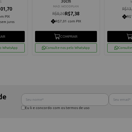
30cm
S
MAD. WOODPLAN
01,70
R$13
R$7,38
R$8,20
om PIX
R$
R$7,01 com PIX
sem juros
RAR
COMPRAR
lo WhatsApp
Consulte-nos pelo WhatsApp
Consulte
de
Eu li e concordo com os termos de uso