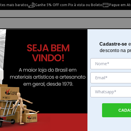
etes mais baratos
Ganhe 5% OFF com Pix à vista ou Boleto
Pague em Até
ho
Cavaletes
Pintura Artística
Pintura Artesan
Cadastre-se
e
desconto na p
ê Woodplan Oitavada em MDF 10cm
Base para Cesto de Crochê Wood
Oitavada em MDF 10cm
Sku. 185260
Detalhes do Produto
CADA
Base para Cesto de Crochê Woodplan Oita
MDF 10cm A Base para Cesto de Crochê W
Oitavada em MDF 10cm é um suporte dese