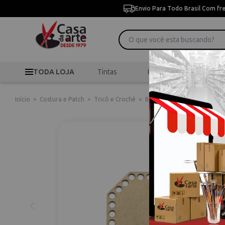
Envio Para Todo Brasil Com fr
TODA LOJA
Tintas
Pincéis
Desen
Início
>
Costura e Patch
>
Tricô e Crochê
>
Base para Cesto de Croch