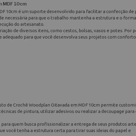
em MDF 10cm
 10cm é um suporte desenvolvido para facilitar a confecção de 
de necessária para que o trabalho mantenha a estrutura e o form
ecução do artesanato.
ação de diversos itens, como cestos, bolsas, vasos e potes. Por p
rte adequado para que você desenvolva seus projetos com conforto
 Cesto de Crochê Woodplan Oitavada em MDF 10cm permite custom
écnicas de pintura, utilizar adesivos ou realizar a decoupage para
l para quem busca profissionalizar a entrega de seus produtos art
ue você tenha a estrutura certa para tirar suas ideias do papel e