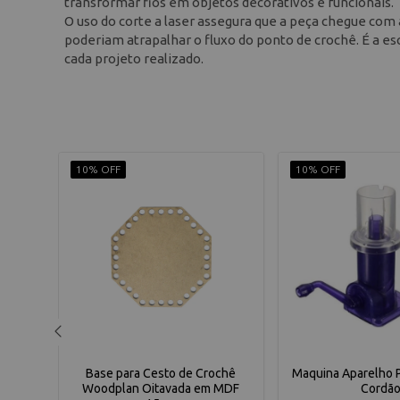
transformar fios em objetos decorativos e funcionais.
O uso do corte a laser assegura que a peça chegue com
poderiam atrapalhar o fluxo do ponto de crochê. É a es
cada projeto realizado.
10% OFF
10% OFF
chê
Base para Cesto de Crochê
Maquina Aparelho P
MDF
Woodplan Oitavada em MDF
Cordã