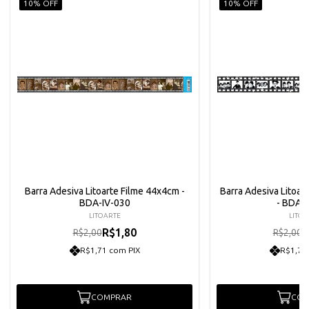
10% OFF
10% OFF
Barra Adesiva Litoarte Filme 44x4cm -
Barra Adesiva Litoar
BDA-IV-030
- BDA-
LITOARTE
LITOA
R$1,80
R
R$2,00
R$2,00
R$1,71 com PIX
R$1,71
COMPRAR
COM