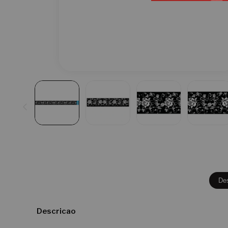
De
Descricao