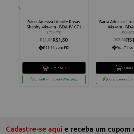
nias e
Barra Adesiva Litoarte Rosas
Barra Adesiva Lito
V-612
Shabby 44x4cm - BDA-IV-071
44x4cm - BDA
LITOARTE
LITOART
R$1,80
R$1
R$2,00
R$2,00
R$1,71 com PIX
R$1,71 co
COMPRAR
COMP
App
Consulte-nos pelo WhatsApp
Consulte-nos pe
Cadastre-se aqui
e receba um cupom 