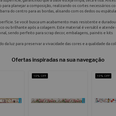
 superfície, garantindo que a base esteja limpa, seca e lisa. Antes
do para planejar a composição, realizando os cortes necessários c
a barra do centro para as bordas, alisando com os dedos ou espátul
uperfície. Se você busca um acabamento mais resistente e duradou
co ou brilhante após a colagem. Este material é versátil e atende
al, sendo perfeito para scrap decor, embalagens, painéis e kits
o da luz para preservar a vivacidade das cores e a qualidade da col
Ofertas inspiradas na sua navegação
10% OFF
10% OFF