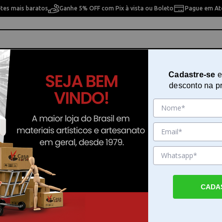
etes mais baratos
Ganhe 5% OFF com Pix à vista ou Boleto
Pague em Até
ho
Cavaletes
Pintura Artística
Pintura Artesan
Cadastre-se
e
desconto na p
rancas com Fundo Preto 44x4cm - BDA-IV-533
Barra Adesiva Litoarte Flores Br
com Fundo Preto 44x4cm - BDA-I
Sku. 77596
Detalhes do Produto
CADA
Barra Adesiva Litoarte Flores Brancas com
Preto 44x4cm - A Barra Adesiva Litoarte Fl
Brancas com Fundo Preto 44x4cm - é uma 