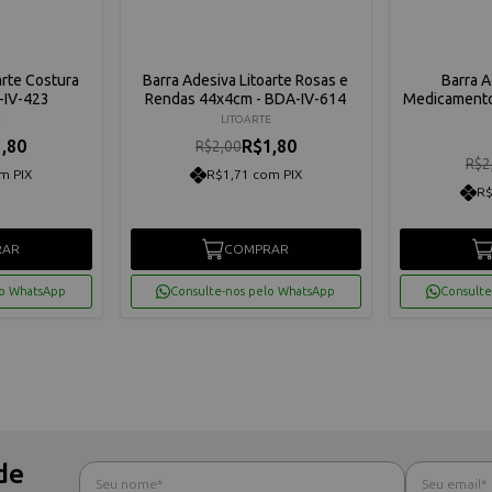
arte Costura
Barra Adesiva Litoarte Rosas e
Barra A
-IV-423
Rendas 44x4cm - BDA-IV-614
Medicamento
E
LITOARTE
,80
R$1,80
R$2,00
R$2
m PIX
R$1,71 com PIX
R$
RAR
COMPRAR
lo WhatsApp
Consulte-nos pelo WhatsApp
Consulte
de