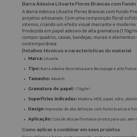
Barra Adesiva Litoarte Flores Brancas com Fund
A Barra Adesiva Litoarte Flores Brancas com Fundo Pre
projetos artesanais. Com uma composição floral sofist
intenso, criando um efeito visual marcante e moderno p
Produzida em papel adesivo de alta gramatura (170g/m²), 
compor quadros, caixas, bandejas, murais e elementos
contemporânea.
Detalhes técnicos e características do material
Marca:
Litoarte.
Tipo:
Barra adesiva decorativa para decoupage e arte france
Tamanho:
44x4cm.
Gramatura do papel:
170g/m².
Superfícies indicadas:
Madeira, MDF, papel, vidro, alumínio
Design:
Impressão de alta definição com flores brancas e fu
Aplicação:
Cola de alta performance pronta para uso, sem n
Como aplicar e combinar em seus projetos