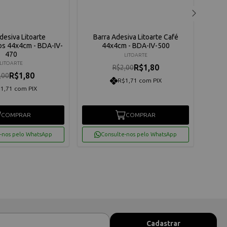
desiva Litoarte
Barra Adesiva Litoarte Café
s 44x4cm - BDA-IV-
44x4cm - BDA-IV-500
Maq
470
LITOARTE
LITOARTE
R$1,80
R$2,00
R$1,80
,00
R$1,71 com PIX
1,71 com PIX
COMPRAR
COMPRAR
-nos pelo WhatsApp
Consulte-nos pelo WhatsApp