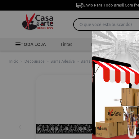
Envio Para Todo Brasil Com fr
TODA LOJA
Tintas
Pincéis
Desen
Início
>
Decoupage
>
Barra Adesiva
>
Barra Adesiva Litoarte Flores B