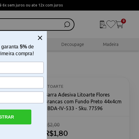
 6x sem juros ou ate 12x com juros
0
al
Scrapbook
Decoupage
Madeira
 garanta
5%
de
rimeira compra!
ancas
V-533
LITOARTE
Barra Adesiva Litoarte Flores
Brancas com Fundo Preto 44x4cm
- BDA-IV-533 - Sku. 77596
STRAR
R$2,00
 Fundo
ores
R$1,80
peça