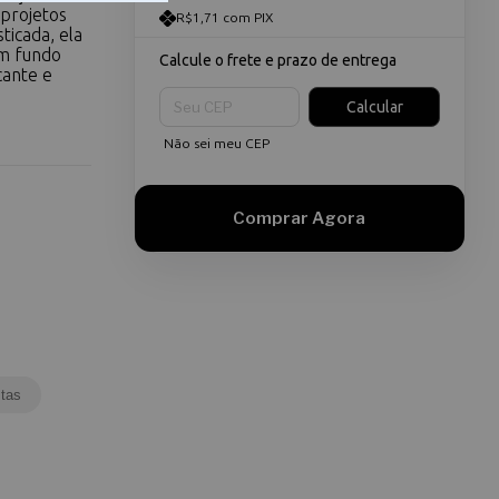
 projetos
R$1,71 com PIX
ticada, ela
um fundo
Calcule o frete e prazo de entrega
cante e
Entregas para o CEP:
Calcular
Não sei meu CEP
tas