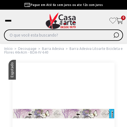
Pague em Até 6x sem juros ou ate 12x com juros
0
Início
>
Decoupage
>
Barra Adesiva
>
Barra Adesiva Litoarte Bicicleta e
Flores 44x4cm - BDA-IV-640
Esgotado