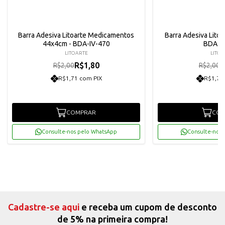
Barra Adesiva Litoarte Medicamentos
Barra Adesiva Litoa
44x4cm - BDA-IV-470
BDA-I
LITOARTE
LITOA
R$1,80
R
R$2,00
R$2,00
R$1,71 com PIX
R$1,71
COMPRAR
COM
Consulte-nos pelo WhatsApp
Consulte-nos 
Cadastre-se aqui
e receba um cupom de desconto
de 5% na primeira compra!