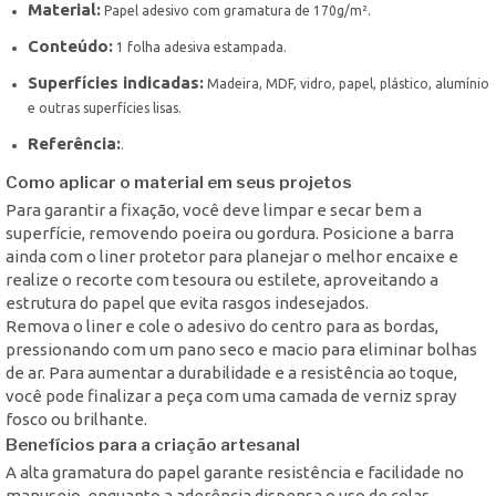
Material:
Papel adesivo com gramatura de 170g/m².
Conteúdo:
1 folha adesiva estampada.
Superfícies indicadas:
Madeira, MDF, vidro, papel, plástico, alumínio
e outras superfícies lisas.
Referência:
.
Como aplicar o material em seus projetos
Para garantir a fixação, você deve limpar e secar bem a
superfície, removendo poeira ou gordura. Posicione a barra
ainda com o liner protetor para planejar o melhor encaixe e
realize o recorte com tesoura ou estilete, aproveitando a
estrutura do papel que evita rasgos indesejados.
Remova o liner e cole o adesivo do centro para as bordas,
pressionando com um pano seco e macio para eliminar bolhas
de ar. Para aumentar a durabilidade e a resistência ao toque,
você pode finalizar a peça com uma camada de verniz spray
fosco ou brilhante.
Benefícios para a criação artesanal
A alta gramatura do papel garante resistência e facilidade no
manuseio, enquanto a aderência dispensa o uso de colas