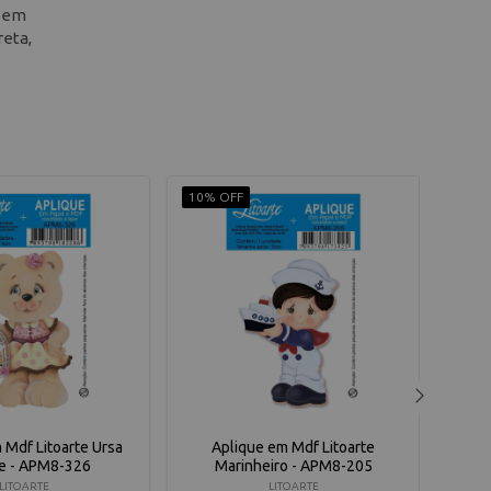
a em
reta,
10% OFF
10% 
 Mdf Litoarte Ursa
Aplique em Mdf Litoarte
A
e - APM8-326
Marinheiro - APM8-205
B
LITOARTE
LITOARTE