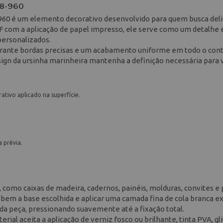
M8-960
-960 é um elemento decorativo desenvolvido para quem busca del
F com a aplicação de papel impresso, ele serve como um detalhe 
personalizados.
 garante bordas precisas e um acabamento uniforme em todo o con
esign da ursinha marinheira mantenha a definição necessária para 
tivo aplicado na superfície.
 prévia.
, como caixas de madeira, cadernos, painéis, molduras, convites e
 bem a base escolhida e aplicar uma camada fina de cola branca ex
ra da peça, pressionando suavemente até a fixação total.
ial aceita a aplicação de verniz fosco ou brilhante, tinta PVA, gli