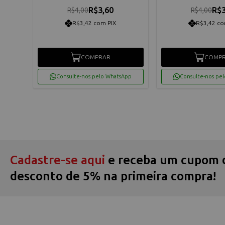
R$3,60
R$3
R$4,00
R$4,00
R$3,42 com PIX
R$3,42 co
COMPRAR
COMP
App
Consulte-nos pelo WhatsApp
Consulte-nos pe
Cadastre-se aqui
e receba um cupom 
desconto de 5% na primeira compra!