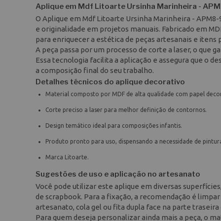
Aplique em Mdf Litoarte Ursinha Marinheira - AP
O Aplique em Mdf Litoarte Ursinha Marinheira - APM8
e originalidade em projetos manuais. Fabricado em MD
para enriquecer a estética de peças artesanais e itens 
A peça passa por um processo de corte a laser, o que
Essa tecnologia facilita a aplicação e assegura que o d
a composição final do seu trabalho.
Detalhes técnicos do aplique decorativo
Material composto por MDF de alta qualidade com papel decora
Corte preciso a laser para melhor definição de contornos.
Design temático ideal para composições infantis.
Produto pronto para uso, dispensando a necessidade de pintura
Marca Litoarte.
Sugestões de uso e aplicação no artesanato
Você pode utilizar este aplique em diversas superfícies
de scrapbook. Para a fixação, a recomendação é limpar
artesanato, cola gel ou fita dupla face na parte trasei
Para quem deseja personalizar ainda mais a peça, o mater