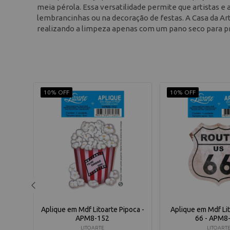
meia pérola. Essa versatilidade permite que artistas e
lembrancinhas ou na decoração de festas. A Casa da Ar
realizando a limpeza apenas com um pano seco para pr
10% OFF
10% OFF
eão -
Aplique em Mdf Litoarte Pipoca -
Aplique em Mdf Li
APM8-152
66 - APM8
LITOARTE
LITOART