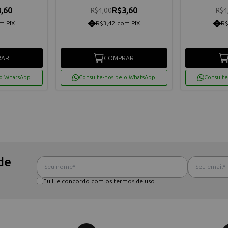
,60
R$3,60
R$4,00
R$4
m PIX
R$3,42 com PIX
R$
RAR
COMPRAR
lo WhatsApp
Consulte-nos pelo WhatsApp
Consulte
de
Eu li e concordo com os termos de uso