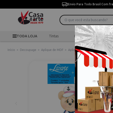
Envio Para Todo Brasil Com fr
TODA LOJA
Tintas
Pincéis
Desen
Início
>
Decoupage
>
Aplique de MDF
>
Aplique em Mdf Litoarte Ursin