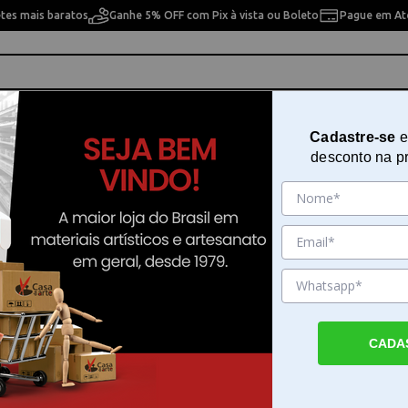
etes mais baratos
Ganhe 5% OFF com Pix à vista ou Boleto
Pague em Até
ho
Cavaletes
Pintura Artística
Pintura Artesan
Cadastre-se
e
desconto na p
ha Marinheira - APM8-960
Aplique em Mdf Litoarte Ursinha
Marinheira - APM8-960
Sku. 162813
Detalhes do Produto
CADA
Aplique em Mdf Litoarte Ursinha Marinheir
960 O Aplique em Mdf Litoarte Ursinha Mar
APM8-960 é um elemento decorativo desen