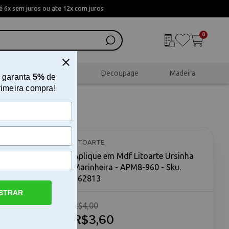
 6x sem juros ou ate 12x com juros
0
al
Scrapbook
Decoupage
Madeira
 garanta
5%
de
rimeira compra!
LITOARTE
Aplique em Mdf Litoarte Ursinha
Marinheira - APM8-960 - Sku.
162813
STRAR
R$4,00
a - APM8-
inheira -
R$3,60
volvido