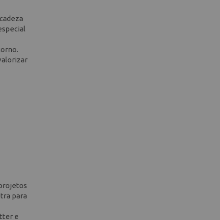
icadeza
especial
torno.
valorizar
 projetos
tra para
tter e