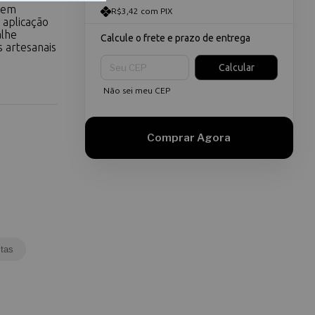
e em
R$3,42 com PIX
 aplicação
alhe
Calcule o frete e prazo de entrega
s artesanais
Entregas para o CEP:
Calcular
Não sei meu CEP
tas