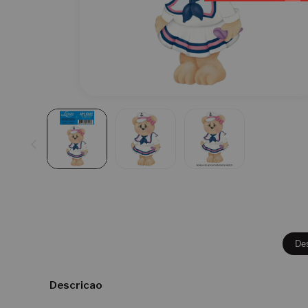
De
Descricao