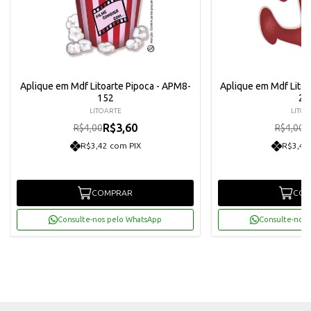
Aplique em Mdf Litoarte Pipoca - APM8-
Aplique em Mdf Lito
152
21
LITOARTE
LITOA
R$3,60
R
R$4,00
R$4,00
R$3,42 com PIX
R$3,42
COMPRAR
COM
Consulte-nos pelo WhatsApp
Consulte-nos 