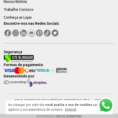
Nossa História
Trabalhe Conosco
Conheça as Lojas
Encontre-nos nas Redes Sociais
Segurança
Formas de pagamento
Desenvolvido por
NEVA COMERCIO DE MATERIAIS ARTISTICOS LTDA — CNPJ:
Ao navegar por este site
você aceita o uso de cookies
para
51604544000101 © 2026. Todos os direitos reservados.
agilizar a sua experiência de compra.
Entendi