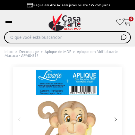
Pague em Até 6x sem juros ou ate 12x com juros
0
Início
>
Decoupage
>
Aplique de MDF
>
Aplique em Mdf Litoarte
Macaco - APM8-815