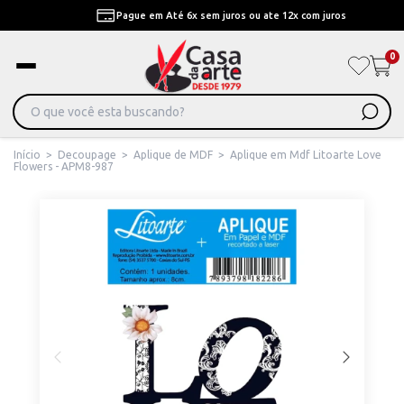
Pague em Até 6x sem juros ou ate 12x com juros
0
Início
>
Decoupage
>
Aplique de MDF
>
Aplique em Mdf Litoarte Love
Flowers - APM8-987