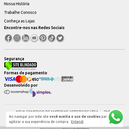
Nossa História
Trabalhe Conosco
Conheça as Lojas
Encontre-nos nas Redes Sociais
Segurança
Formas de pagamento
Desenvolvido por
NEVA COMERCIO DE MATERIAIS ARTISTICOS LTDA — CNPJ:
Ao navegar por este site
você aceita o uso de cookies
para
51604544000101 © 2026. Todos os direitos reservados.
agilizar a sua experiência de compra.
Entendi