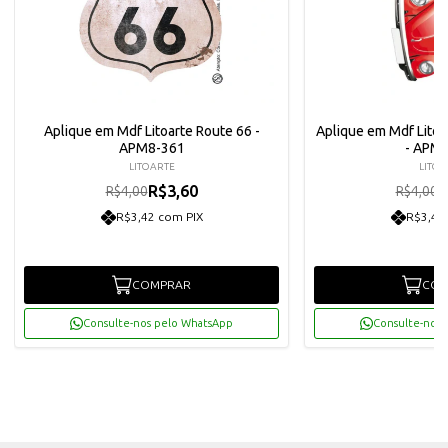
Aplique em Mdf Litoarte Route 66 -
Aplique em Mdf Lito
APM8-361
- APM
LITOARTE
LITOA
R$3,60
R
R$4,00
R$4,00
R$3,42 com PIX
R$3,42
COMPRAR
COM
Consulte-nos pelo WhatsApp
Consulte-nos 